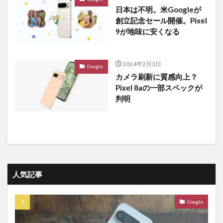
日本は不明。米Googleが
創立記念セール開催。Pixel
9が地味に安くなる
2024年2月3日
Google
カメラ刷新に質感向上？
Pixel 8aの一部スペックが
判明
人気記事
Google