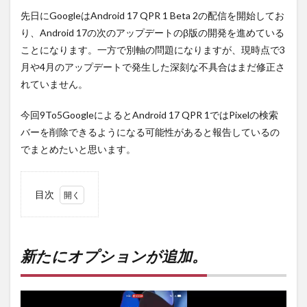
先日にGoogleはAndroid 17 QPR 1 Beta 2の配信を開始してお
り、Android 17の次のアップデートのβ版の開発を進めている
ことになります。一方で別軸の問題になりますが、現時点で3
月や4月のアップデートで発生した深刻な不具合はまだ修正さ
れていません。
今回9To5GoogleによるとAndroid 17 QPR 1ではPixelの検索
バーを削除できるようになる可能性があると報告しているの
でまとめたいと思います。
目次
1
新た
にオ
プシ
新たにオプションが追加。
ョン
が追
加。
動