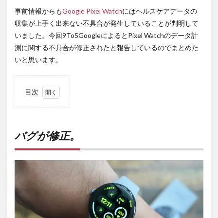
事前情報からも
Google Pixel Watch
にはヘルスケアデータの
収集が上手く出来ない不具合が発生していることが判明して
いました。今回9To5GoogleによるとPixel Watchのデータ計
測に関する不具合が修正されたと報告しているのでまとめた
いと思います。
目次
1
バグ
が修
正。
バグが修正。
2
PR)
購入
は待
ち時
間不
要の
オン
ライ