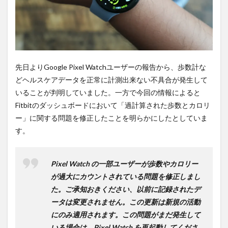
ンシ
ョッ
プが
おす
す
め！
先日よりGoogle Pixel Watchユーザーの報告から、歩数計な
どヘルスケアデータを正常に計測出来ない不具合が発生して
いることが判明していました。一方で今回の情報によると
Fitbitのダッシュボードにおいて「過計算された歩数とカロリ
ー」に関する問題を修正したことを明らかにしたとしていま
す。
Pixel Watch の一部ユーザーが歩数やカロリー
が過大にカウントされている問題を修正しまし
た。ご承知おきください、以前に記録されたデ
ータは変更されません。この更新は新規の活動
にのみ適用されます。この問題がまだ発生して
いる場合は、Pixel Watch を再起動してくださ