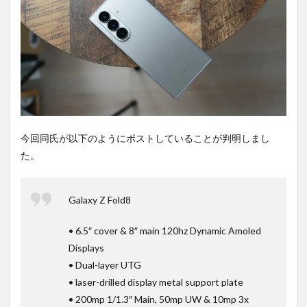
は待
ち時
間不
要の
オン
ライ
ンシ
ョッ
プが
おす
す
今回同氏が以下のようにポストしていることが判明しまし
め！
た。
Galaxy Z Fold8
• 6.5″ cover & 8″ main 120hz Dynamic Amoled
Displays
• Dual-layer UTG
• laser-drilled display metal support plate
• 200mp 1/1.3″ Main, 50mp UW & 10mp 3x