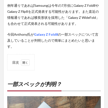
例年通りであればSamsungは今年の7月頃にGalaxy Z Fold8や
Galaxy Z Flip8を正式発表する可能性があります。また直近の
情報通りであれば横長形状を採用した「Galaxy Z WideFold」
も合わせて正式発表される可能性があります。
今回Anthony氏が
Galaxy Z Fold8
の一部スペックについて言
及していることが判明したので簡単にまとめたいと思いま
す。
目次
1
一部
スペ
ック
一部スペックが判明？
が判
明？
2
PR)
購入