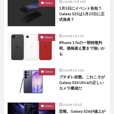
2024年11月16日
Galaxy
1月5日にイベント告知？
Galaxy S25は1月23日に正
式発表？
2026年2月11日
iPhone
iPhone 17eの一部特徴判
明。価格据え置きで強いか
も
2026年2月18日
Galaxy
ブチギレ状態。これこそが
Galaxy S26 Ultraの正しい
カメラ構成だ
2026年1月5日
Galaxy
悲報。Galaxy S26が値上が