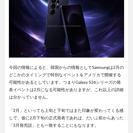
購入
は待
ち時
間不
要の
オン
ライ
ンシ
ョッ
プが
おす
す
め！
今回の情報によると、韓国からの情報としてSamsungは2月の
どこかのタイミングで特別なイベントをアメリカで開催する
可能性があるとしています。つまりGalaxy S26シリーズの発
表イベントは2月になる可能性がありますが、これ以上の詳細
は分かっていません。
「2月」といっても上旬と下旬ではまた印象が変わってくる感
じで、仮に2月下旬の正式発表であれば、だいぶ前からあった
「3月発売説」とも一致することにもなります。