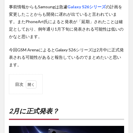
事前情報からもSamsungは急遽
Galaxy S26シリーズ
の計画を
変更したことからも開発に遅れが出ていると言われていま
す。またPhoneArt氏によると発表が「延期」されたことは確
定としており、例年通り1月下旬に発表される可能性は低いの
かなと思います。
今回GSM ArenaによるとGalaxy S26シリーズは2月中に正式発
表される可能性があると報告しているのでまとめたいと思い
ます。
目次
1
2月
に正
式発
2月に正式発表？
表？
2
PR)