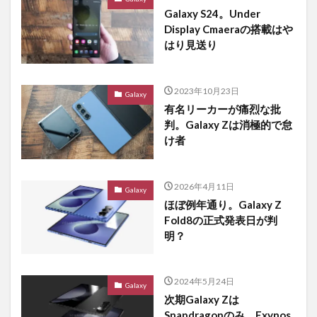
Galaxy S24。Under
Display Cmaeraの搭載はや
はり見送り
2023年10月23日
Galaxy
有名リーカーが痛烈な批
判。Galaxy Zは消極的で怠
け者
2026年4月11日
Galaxy
ほぼ例年通り。Galaxy Z
Fold8の正式発表日が判
明？
2024年5月24日
Galaxy
次期Galaxy Zは
Snapdragonのみ。Exynos