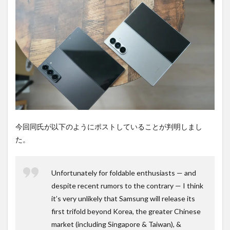
PR)
購入
は待
ち時
間不
要の
オン
ライ
ンシ
ョッ
プが
おす
す
め！
今回同氏が以下のようにポストしていることが判明しまし
た。
Unfortunately for foldable enthusiasts — and
despite recent rumors to the contrary — I think
it’s very unlikely that Samsung will release its
first trifold beyond Korea, the greater Chinese
market (including Singapore & Taiwan), &