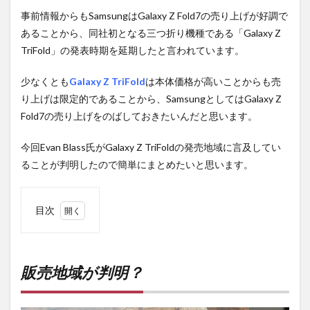
事前情報からもSamsungはGalaxy Z Fold7の売り上げが好調で
あることから、同社初となる三つ折り機種である「Galaxy Z
TriFold」の発表時期を延期したと言われています。
少なくとも
Galaxy Z TriFold
は本体価格が高いことからも売
り上げは限定的であることから、SamsungとしてはGalaxy Z
Fold7の売り上げをのばしておきたいんだと思います。
今回Evan Blass氏がGalaxy Z TriFoldの発売地域に言及してい
ることが判明したので簡単にまとめたいと思います。
目次
1
販売
地域
が判
販売地域が判明？
明？
2