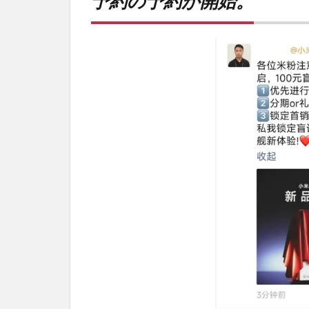
予約の予約が開始。
約が
開
始。
2
PR)
購入
は待
ち時
間不
要の
オン
ライ
ンシ
ョッ
プが
おす
す
め！