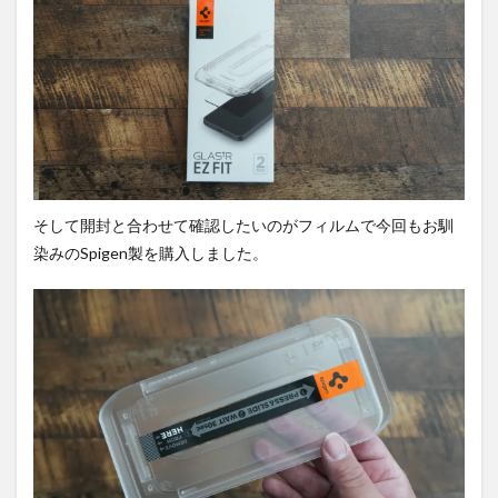
カメ
ラを
確
認。
5.1
超広
角で
撮
影。
5.2
そして開封と合わせて確認したいのがフィルムで今回もお馴
広角
染みのSpigen製を購入しました。
で撮
影。
5.3
ポー
トレ
ート
で撮
影。
5.4
ズー