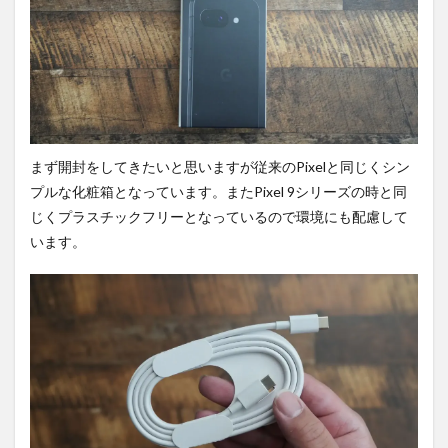
生体
認証
を確
認。
2
デザ
イン
を確
まず開封をしてきたいと思いますが従来のPixelと同じくシン
認。
プルな化粧箱となっています。またPixel 9シリーズの時と同
2.1
じくプラスチックフリーとなっているので環境にも配慮して
Pixel
8aと
います。
比
較。
3
ディ
スプ
レイ
を確
認。
3.1