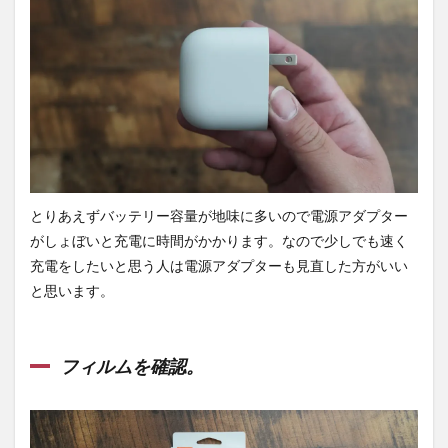
認。
4.2
パフ
ォー
マン
スと
発
熱。
4.3
バッ
とりあえずバッテリー容量が地味に多いので電源アダプター
テリ
がしょぼいと充電に時間がかかります。なので少しでも速く
ー関
連を
充電をしたいと思う人は電源アダプターも見直した方がいい
確
と思います。
認。
4.4
その
フィルムを確認。
他を
比
較。
5