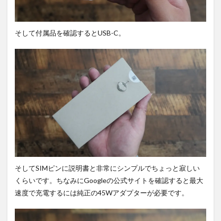
コン
テン
ツの
表示
そして付属品を確認するとUSB-C。
を比
較。
3.2
ディ
スプ
レイ
輝度
を比
較。
4
基礎
スペ
ック
を確
そしてSIMピンに説明書と非常にシンプルでちょっと寂しい
認。
くらいです。ちなみにGoogleの公式サイトを確認すると最大
4.1
速度で充電するには純正の45Wアダプターが必要です。
容量
構成
を確