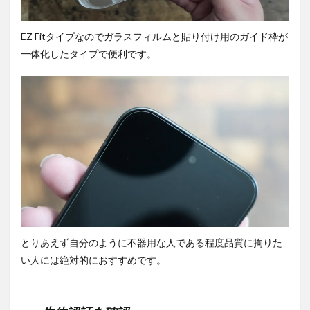
ムで
接写
EZ Fitタイプなのでガラスフィルムと貼り付け用のガイド枠が
5.5
望遠
一体化したタイプで便利です。
で撮
影。
5.6
超広
角(低
照度)
で撮
影。
5.7
広角
(低照
度)で
撮
とりあえず自分のように不器用な人である程度品質に拘りた
影。
い人には絶対的におすすめです。
5.8
望遠
(低照
度)で