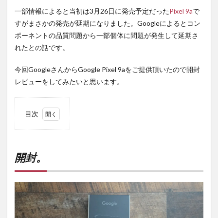
一部情報によると当初は3月26日に発売予定だった
Pixel 9a
で
すがまさかの発売が延期になりました。Googleによるとコン
ポーネントの品質問題から一部個体に問題が発生して延期さ
れたとの話です。
今回GoogleさんからGoogle Pixel 9aをご提供頂いたので開封
レビューをしてみたいと思います。
目次
1
開
封。
開封。
1.1
フィ
ルム
を確
認。
1.2