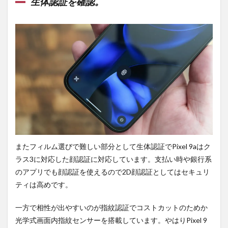
生体認証を確認。
撮
影。
6
アク
セサ
リー
と価
格。
6.1
すで
に予
約開
始。
またフィルム選びで難しい部分として生体認証でPixel 9aはク
7
ラス3に対応した顔認証に対応しています。支払い時や銀行系
まと
め。
のアプリでも顔認証を使えるので2D顔認証としてはセキュリ
ティは高めです。
一方で相性が出やすいのが指紋認証でコストカットのためか
光学式画面内指紋センサーを搭載しています。やはりPixel 9