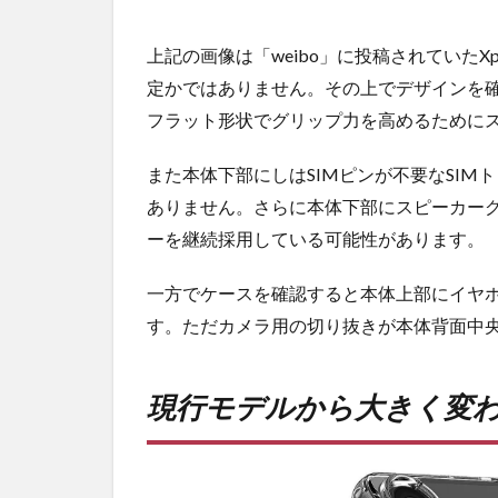
ライ
ンシ
上記の画像は「weibo」に投稿されていたX
ョッ
定かではありません。その上でデザインを
プが
おす
フラット形状でグリップ力を高めるために
す
め！
また本体下部にしはSIMピンが不要なSIM
ありません。さらに本体下部にスピーカー
ーを継続採用している可能性があります。
一方でケースを確認すると本体上部にイヤ
す。ただカメラ用の切り抜きが本体背面中
現行モデルから大きく変