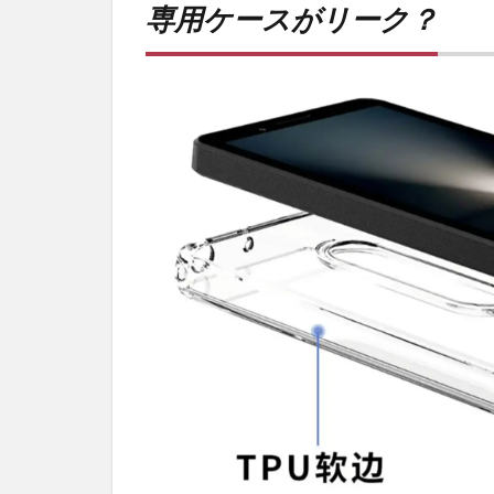
専用ケースがリーク？
スが
リー
ク？
2
現行
モデ
ルか
ら大
きく
変わ
ら
ず。
3
PR)
購入
は待
ち時
間不
要の
オン