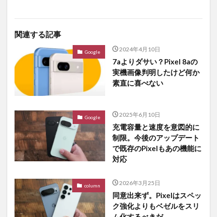
関連する記事
2024年4月10日
Google
7aよりダサい？Pixel 8aの
実機画像判明したけど何か
素直に喜べない
2025年6月10日
Google
充電容量と速度を意図的に
制限。今後のアップデート
で既存のPixelもあの機能に
対応
2026年3月25日
column
同意出来ず。Pixelはスペッ
ク強化よりもベゼルをスリ
ム化するべきだ