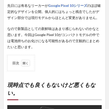
先日には有名なリーカーが
Google Pixel 10シリーズ
のほぼ確
定的なデザインを公開。個人的にはちょっと残念でしたがデ
ザイン部分では現行モデルからほとんど変更がありません。
なので新製品としての新鮮味はあまり感じられないのかなと
思います。今回はGoogle Pixel 10がコンパクトモデルの中で
は電池持ちのお化けになる可能性があるので主観的にまとめ
たいと思います。
目次
1
現時
点で
も良
現時点でも良くもないけど悪くもな
くも
い。
ない
けど
悪く
もな
い。