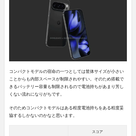
2
Pixel
10シ
リー
ズは
化け
る可
能性
も。
3
PR)
コンパクトモデルの宿命の一つとしては筐体サイズが小さい
購入
ことからも内部スペースが制限されやすい。そのため搭載で
は待
ち時
きるバッテリー容量も制限されるので電池持ちがあまり芳し
間不
くない流れになりがちです。
要の
オン
そのためコンパクトモデルはある程度電池持ちをある程度妥
ライ
ンシ
協するしかないのかなと思います。
ョッ
プが
おす
スコア
す