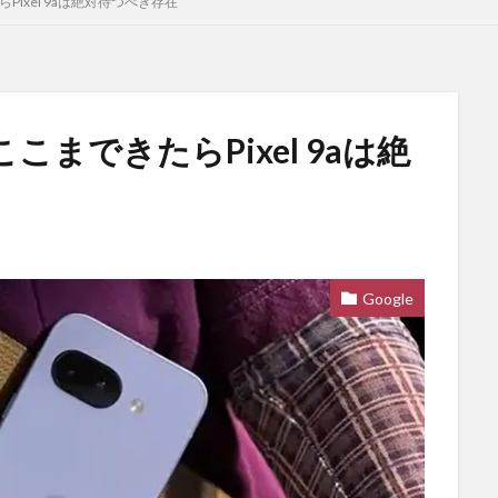
ixel 9aは絶対待つべき存在
まできたらPixel 9aは絶
Google