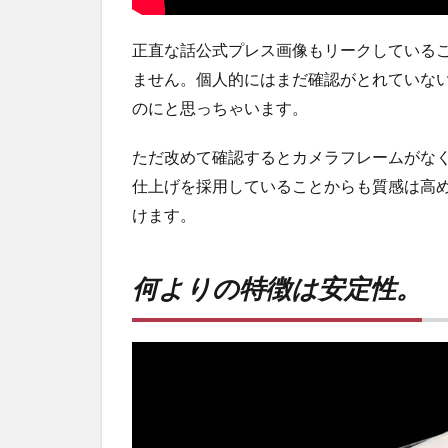
ンシ
ョッ
正直な話公式プレス画像もリークしている
プが
ません。個人的にはまだ確認がとれていな
おす
す
のにと思っちゃいます。
め！
ただ改めて確認するとカメラフレームがな
仕上げを採用していることからも質感は高
けます。
何よりの特徴は安定性。