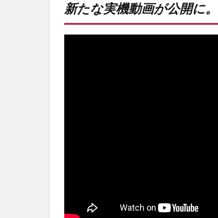
新たな実機動画が公開に。
機動
画が
公開
に。
2
何よ
りの
特徴
は安
定
性。
3
PR)
購入
は待
ち時
間不
要の
オン
ライ