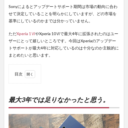
Sonyによるとアップデートサポート期間は市場の動向に合わ
せて決定していることを明らかにしていますが、どの市場を
基準にしているのかまでは分かっていません。
ただ
Xperia 1Ⅵ
やXperia 10Ⅵで最大4年に拡張されたのはユー
ザーにとって嬉しいところです。今回はXperiaのアップデー
トサポートが最大4年に対応しているのは十分なのか主観的に
まとめたいと思います。
目次
1
最大
3年
では
最大3年では足りなかったと思う。
足り
なか
った
と思
う。