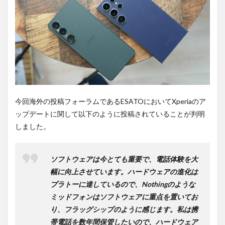
2
4年
前後
で最
低限
は満
たせ
る。
3
PR)
今回海外の投稿フォーラムであるESATOにおいてXperiaのア
購入
ップデートに関して以下のように投稿されていることが判明
は待
ち時
しました。
間不
要の
オン
ソフトウェアは今とても重要で、電話体験を大
ライ
ンシ
幅に向上させています。ハードウェアの進化は
ョッ
プラトーに達しているので、Nothingのような
プが
ミッドフォンはソフトウェアに重点を置いてお
おす
す
り、フラッグシップのように感じます。私は携
め！
帯電話を数年間保管したいので、ハードウェア