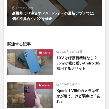
2025年3月7日
新機能より注目すべき。Pixelへの最新アプデで11
個の不具合やバグを修正
関連する記事
2023年11月18日
Xperia
10Ⅴはほぼ新機能なし？
Sonyが素に近いAndroidを
採用するメリット
2026年5月25日
column
Xperia 1 VIIIのカメラは何
かが違う。けど弱点は「あ
れ」