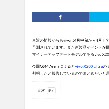
直近の情報からもvivoは4月中旬から4月下旬頃
予測されています。また新製品イベントが開催さ
マイナーアップデートモデルであるvivo X
今回GSM Arenaによると
vivo X200 Ultra
の
判明したと報告しているのでまとめたいと
目次
1
フェ
イク