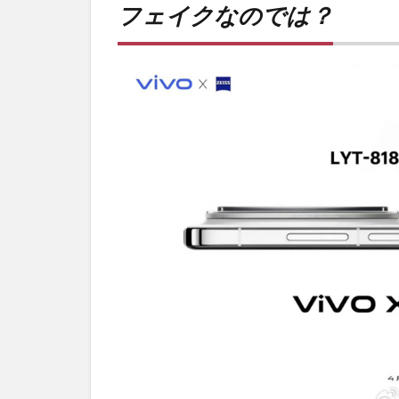
フェイクなのでは？
なの
で
は？
2
PR)
購入
は待
ち時
間不
要の
オン
ライ
ンシ
ョッ
プが
おす
す
め！