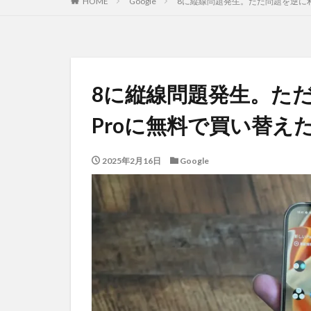
HOME
Google
8に縦線問題発生。ただ問題を逆に利用
8に縦線問題発生。ただ問
Proに無料で買い替え
2025年2月16日
Google