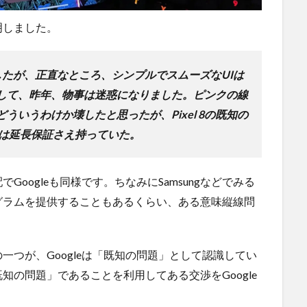
明しました。
れましたが、正直なところ、シンプルでスムーズなUIは
して、昨年、物事は迷惑になりました。ピンクの線
ういうわけか壊したと思ったが、Pixel 8の既知の
leは延長保証さえ持っていた。
oogleも同様です。ちなみにSamsungなどでみる
グラムを提供することもあるくらい、ある意味縦線問
。
つが、Googleは「既知の問題」として認識してい
の問題」であることを利用してある交渉をGoogle