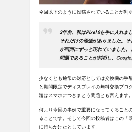
プが
今回以下のように投稿されていることが判
おす
す
め！
2年前、私はPixel 8を手に入
それだけの価値がありました。そ
が画面にずっと現れていました。ど
問題であることが判明し、Goog
少なくとも通常の対応としては交換機の手配でG
と期間限定でディスプレイの無料交換プロ
題はスマホにつきまとう問題とも言えます
何より今回の事例で重要になってくることの一
ることです。そして今回の投稿者はこの「既知
に持ちかけたとしています。