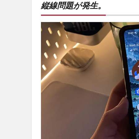
縦線問題が発生。
が発
生。
2
Pixel
9
Pro
へ買
い替
え。
3
PR)
購入
は待
ち時
間不
要の
オン
ライ
ンシ
ョッ