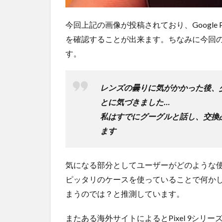
要の
オン
今回上記の画像が投稿されており、Google P
ライ
を確認することが出来ます。ちなみに今回
ンシ
ョッ
す。
プが
おす
す
レンズの曇りに気がかかった後、
め！
とに気づきました…
私はすでにグーグルと話し、交換
ます
気になる部分としてユーザーがどのような
ピッタリのケースを使っていることで何か
まうのでは？と推測しています。
またある海外サイトによるとPixel 9シ