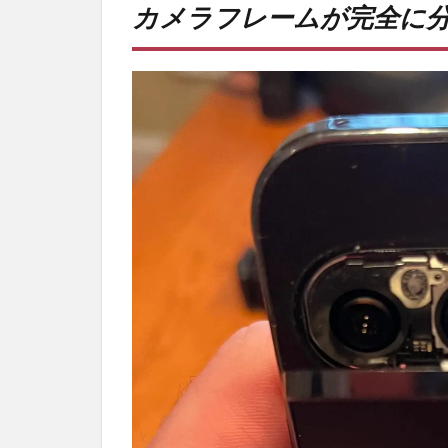
カメラフレームが完全に
レー
ムが
完全
に分
離。
2
カメ
ラフ
レー
ムな
しで
もい
け
る？
3
PR)
購入
は待
ち時
間不