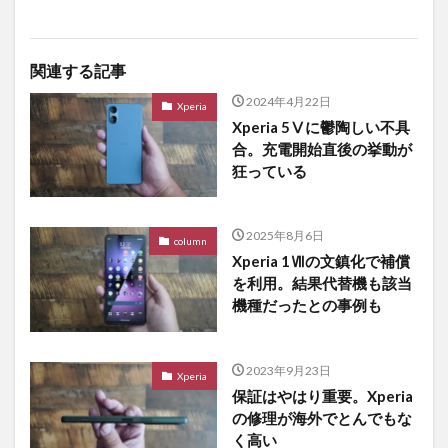
関連する記事
2024年4月22日
Xperia
Xperia 5Ⅴに鬱陶しい不具
合。充電開始直後の挙動が
狂っている
2025年8月6日
column
Xperia 1Ⅶの文鎮化で補償
を利用。結果代替機も該当
機種だったとの事例も
2023年9月23日
Xperia
保証はやはり重要。Xperia
の修理が海外でとんでもな
く高い