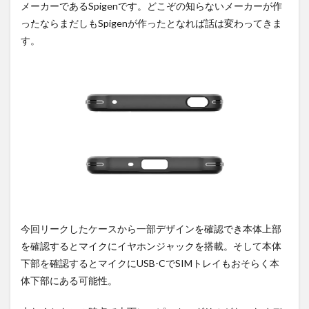
メーカーであるSpigenです。どこぞの知らないメーカーが作
要の
オン
ったならまだしもSpigenが作ったとなれば話は変わってきま
ライ
す。
ンシ
ョッ
プが
おす
す
め！
今回リークしたケースから一部デザインを確認でき本体上部
を確認するとマイクにイヤホンジャックを搭載。そして本体
下部を確認するとマイクにUSB-CでSIMトレイもおそらく本
体下部にある可能性。