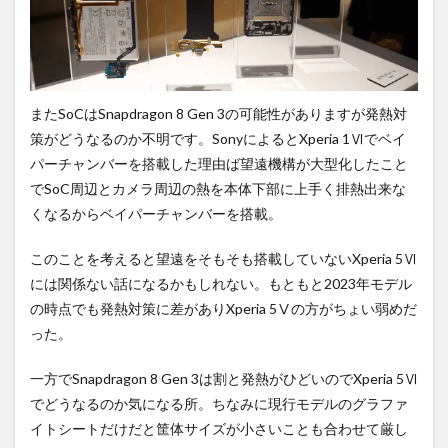
またSoCはSnapdragon 8 Gen 3の可能性がありますが発熱対
策がどうなるのか不明です。SonyによるとXperia 1Ⅵでベイ
パーチャンバーを搭載した理由ば望遠機構が大型化したこと
でSoC周辺とカメラ周辺の熱を本体下部に上手く排熱出来な
くなるからベイパーチャンバーを搭載。
このことを考えると望遠をそもそも搭載していないXperia 5Ⅵ
には関係ない話になるかもしれない。もともと2023年モデル
の時点でも発熱対策に差がありXperia 5Ⅴの方がちょい弱めだ
った。
一方でSnapdragon 8 Gen 3は割と発熱がひどいのでXperia 5Ⅵ
でどうなるのか気になる所。ちなみに現行モデルのグラファ
イトシートだけだと筐体サイズが小さいことも合わせて厳し