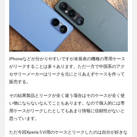
類似
した
進化
に。
3
中国
企業
に開
発を
iPhoneなどが分かりやすいですが未発表の機種の専用ケース
委
託。
がリークすることは多々あります。
ただ一方で中国系のアク
セサリーメーカーはリークを元にとりあえずケースを作って
4
まと
販売する。
め。
その結果製品とリークが全く違う場合はそのケースが全く使
5
PR)
い物にならないなんてこともあります。なので個人的には専
購入
用ケースがリークしたとしてもあまり情報に信頼性がないと
は待
思っています。
ち時
間・
手数
ただ今回Xperia 5Ⅵ用のケースとリークしたのは自分が好きな
料不