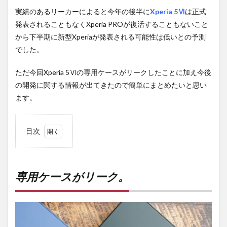
実績のあるリーカーによると今年の後半に
Xperia 5Ⅵ
は正式
発表されることもなくXperia PROが復活することもないこと
から下半期に新型Xperiaが発表される可能性は低いとの予測
でした。
ただ今回Xperia 5Ⅵの専用ケースがリークしたことに加え今後
の開発に関する情報が出てきたので簡単にまとめたいと思い
ます。
目次
1
専用
ケー
スが
専用ケースがリーク。
リー
ク。
2
Xperia
1Ⅵと