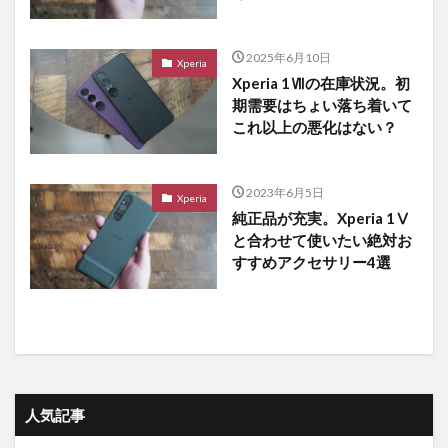
2025年6月10日
Xperia
Xperia 1Ⅶの在庫状況。初
期需要はちょい落ち着いて
これ以上の悪化はない？
2023年6月5日
Xperia
純正品が充実。Xperia 1Ⅴ
と合わせて使いたい絶対お
すすめアクセサリー4選
人気記事