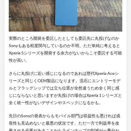
実際のところ開発を委託したとしても委託先に丸投げなのか
Sonyもある程度関与しているのか不明。ただ単純に考えると
Xperia 5シリーズを開発する余力がないからこそ委託する可能
性が高い。
さらに丸投げに近い感じになるのであれば歴代Xperia Aceシ
リーズと同じくOEM製品になります。流石にエントリーモデ
ルとフラッグシップでは立ち位置が全然違うため全く同じ感
じにならないと思いますが丸投げの場合はXperia 1シリーズと
全く統一性がないデザインやスペックになるかも。
先日のSonyの発表からもモバイル部門は収益性も悪ければ成
長性も見込めないと最悪の状況です。ただ一方で利益率を改
善させる必要があることからラインナップの削減が一番分か