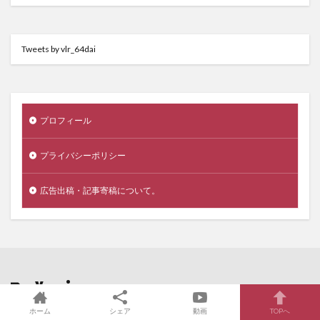
Tweets by vlr_64dai
プロフィール
プライバシーポリシー
広告出稿・記事寄稿について。
Xperia
の最新記事8件
ホーム
シェア
動画
TOPへ