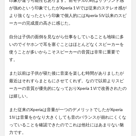
印象が違う可能性もあります。前モデルの時はサラウンド感
が強めという印象でしたがXperia 1Ⅵでは従来のステレオ感が
より強くなったという印象で個人的にはXperia 5Ⅳ以来のスピ
ーカーの完成度の高さに感じた。
自分は子供の面倒を見ながら仕事をしていることも地味に多
いのでイヤホンで耳を塞ぐことはほとんどなくスピーカーを
使うことが多いからこそスピーカーの音質は非常に重要で
す。
また以前は子供が寝た後に音楽を楽しむ時間がありましたが
最近はそれすらまともにさせてくれず。なので以前よりスピ
ーカーの音質が優先的になっておりXperia 1Ⅵで改善されたの
は嬉しい。
また従来のXperiaは音量が一つのデメリットでしたがXperia
1Ⅳは音量をかなり大きくしても音のバランスが崩れにくくな
っていることを確認できたのでこれは他社にはあまりない魅
力です。