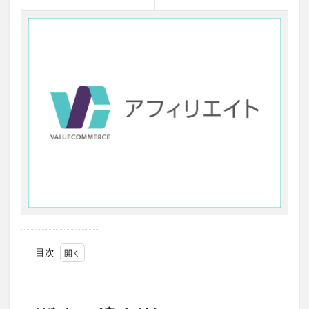
目次
1
デザ
イン
が良