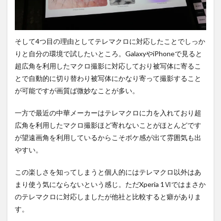
そして4つ目の理由としてテレマクロに対応したことでしっか
りと自分の環境で試したいところ。GalaxyやiPhoneで見ると
超広角を利用したマクロ撮影に対応しており被写体に寄るこ
とで自動的に切り替わり被写体にかなり寄って撮影すること
が可能ですが画質ば微妙なことが多い。
一方で最近の中華メーカーはテレマクロに力を入れており超
広角を利用したマクロ撮影ほど寄れないことがほとんどです
が望遠画角を利用しているからこそボケ感が出て雰囲気も出
やすい。
この楽しさを知ってしまうと個人的にはテレマクロ以外はあ
まり使う気にならないという感じ。ただXperia 1Ⅵではまさか
のテレマクロに対応しましたが他社と比較すると癖がありま
す。