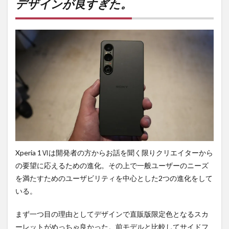
デザインが良すぎた。
すぎ
た。
2
スピ
ーカ
ーの
改
善。
3
ベン
チマ
ーク
にふ
ら
Xperia 1Ⅵは開発者の方からお話を聞く限りクリエイターから
ず。
の要望に応えるための進化。その上で一般ユーザーのニーズ
4
を満たすためのユーザビリティを中心とした2つの進化をして
テレ
マク
いる。
ロに
対
まず一つ目の理由としてデザインで直販版限定色となるスカ
応。
ーレットがめっちゃ良かった。前モデルと比較してサイドフ