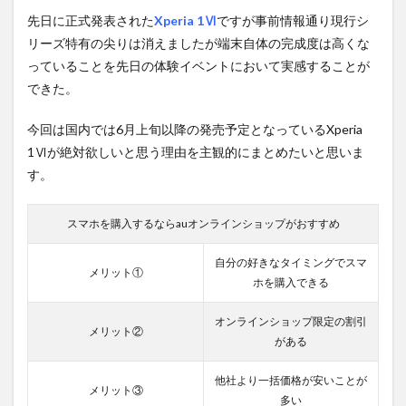
先日に正式発表された
Xperia 1Ⅵ
ですが事前情報通り現行シ
リーズ特有の尖りは消えましたが端末自体の完成度は高くな
っていることを先日の体験イベントにおいて実感することが
できた。
今回は国内では6月上旬以降の発売予定となっているXperia
1Ⅵが絶対欲しいと思う理由を主観的にまとめたいと思いま
す。
スマホを購入するならauオンラインショップがおすすめ
自分の好きなタイミングでスマ
メリット①
ホを購入できる
オンラインショップ限定の割引
メリット②
がある
他社より一括価格が安いことが
メリット③
多い