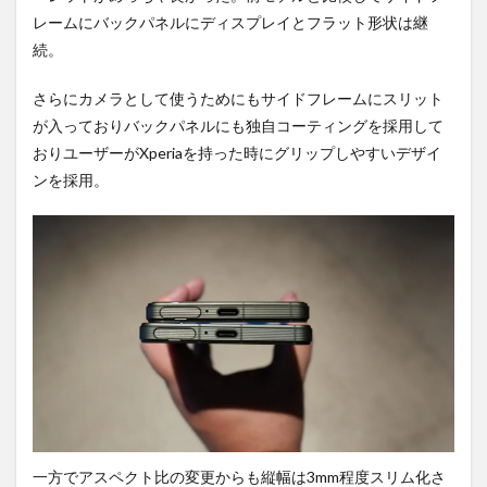
5
レームにバックパネルにディスプレイとフラット形状は継
唯一
続。
の懸
念
点。
さらにカメラとして使うためにもサイドフレームにスリット
6
が入っておりバックパネルにも独自コーティングを採用して
まと
おりユーザーがXperiaを持った時にグリップしやすいデザイ
め
ンを採用。
7
PR)
購入
は待
ち時
間・
手数
料不
要の
オン
ライ
ンシ
ョッ
プが
一方でアスペクト比の変更からも縦幅は3mm程度スリム化さ
おす