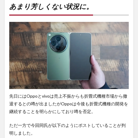
しく
あまり芳しくない状況に。
ない
状況
に。
2
PR)
購入
は待
ち時
間・
手数
料不
要の
オン
ライ
ンシ
先日にはOppoとvivoは売上不振からも折畳式機種市場から撤
ョッ
プが
退するとの噂が出ましたがOppoは今後も折畳式機種の開発を
おす
継続することを明らかにしており噂を否定。
す
め！
ただ一方で今回同氏が以下のようにポストしていることが判
明しました。