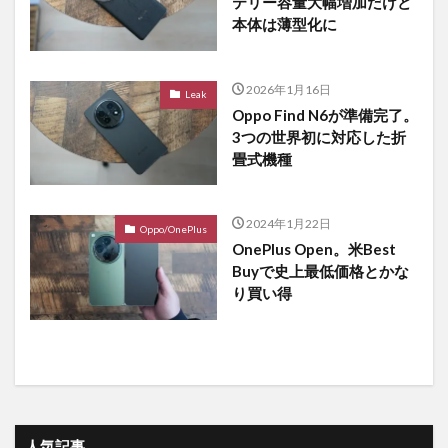
テリー容量大幅増加だけど
本体は薄型化に
2026年1月16日
Leak
Oppo Find N6が準備完了。
3つの世界初に対応した折
畳式機種
2024年1月22日
Oppo/OnePlus
OnePlus Open。米Best
Buyで史上最低価格とかな
り買い得
人気記事