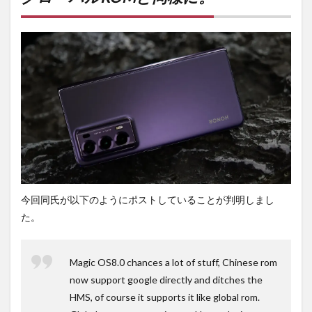
ROM
と同
様
に。
2
PR)
購入
は待
ち時
間・
手数
料不
要の
オン
ライ
今回同氏が以下のようにポストしていることが判明しまし
ンシ
ョッ
た。
プが
おす
す
Magic OS8.0 chances a lot of stuff, Chinese rom
め！
now support google directly and ditches the
HMS, of course it supports it like global rom.