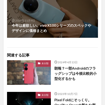
2023年11月9日
今年は超欲しい。vivo X100シリーズのスペックや
デザインに価格まとめ
関連する記事
2024年4月13日
未分類
朗報？一部Androidのフラ
ッグシップは今後比較的小
型化するかも
2023年10月7日
未分類
Pixel Foldにそっくり。
OnePlus Openの新たな実