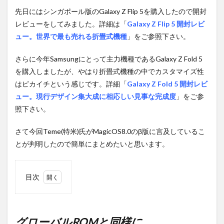
先日にはシンガポール版のGalaxy Z Flip 5を購入したので開封
レビューをしてみました。詳細は「
Galaxy Z Flip 5 開封レビ
ュー。世界で最も売れる折畳式機種
」をご参照下さい。
さらに今年Samsungにとって主力機種であるGalaxy Z Fold 5
を購入しましたが、やはり折畳式機種の中でカスタマイズ性
はピカイチという感じです。詳細「
Galaxy Z Fold 5 開封レビ
ュー。現行デザイン集大成に相応しい見事な完成度
」をご参
照下さい。
さて今回Teme(特米)氏がMagicOS8.0のβ版に言及しているこ
とが判明したので簡単にまとめたいと思います。
目次
1
グロ
ーバ
ル
グローバルROMと同様に。