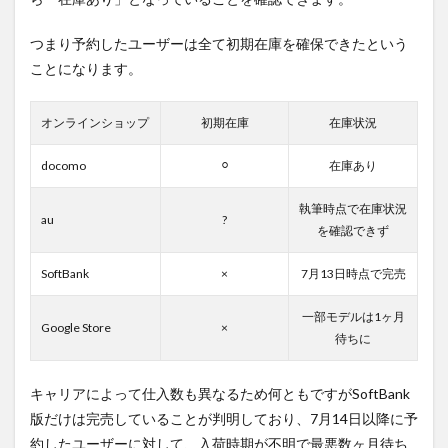
つまり予約したユーザーは全て初期在庫を確保できたという
ことになります。
オンラインショップ
初期在庫
在庫状況
docomo
⚪︎
在庫あり
執筆時点で在庫状況
au
?
を確認できず
SoftBank
×
7月13日時点で完売
一部モデルは1ヶ月
Google Store
×
待ちに
キャリアによって仕入数も異なるため何ともですがSoftBank
版だけは完売していることが判明しており、7月14日以降に予
約したユーザーに対して、入荷時期が不明で最悪数ヶ月待ち