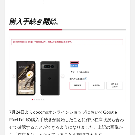
1
購入
手続
き開
購入手続き開始。
始。
2
購入
は待
ち時
間・
手数
料不
要の
オン
ライ
ンシ
ョッ
プが
おす
す
7月24日よりdocomoオンラインショップにおいてGoogle
め！
Pixel Foldの購入手続きが開始したことに伴い在庫状況も合わ
せて確認することができるようになりました。上記の画像か
ら「在庫あり」となっていることを確認できます。