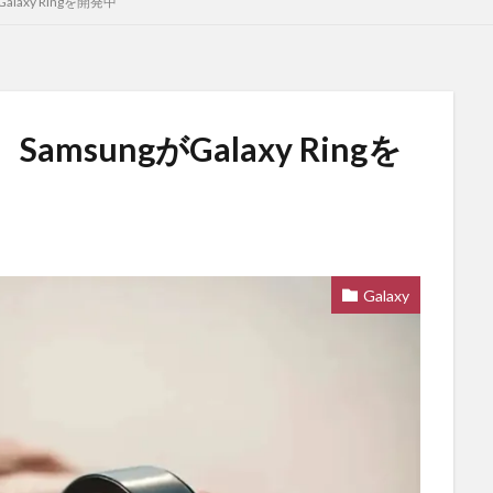
axy Ringを開発中
sungがGalaxy Ringを
Galaxy