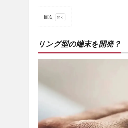
目次
1
リン
グ型
リング型の端末を開発？
の端
末を
開
発？
2
購入
は待
ち時
間・
手数
料不
要の
オン
ライ