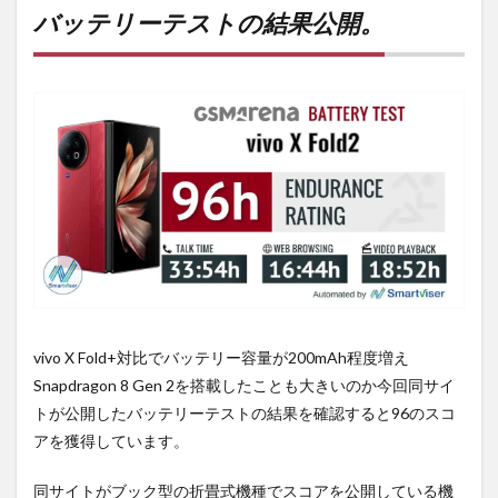
ーテ
バッテリーテストの結果公開。
スト
の結
果公
開。
2
購入
は待
ち時
間・
手数
料不
要の
オン
ライ
ンシ
ョッ
vivo X Fold+対比でバッテリー容量が200mAh程度増え
プが
Snapdragon 8 Gen 2を搭載したことも大きいのか今回同サイ
おす
す
トが公開したバッテリーテストの結果を確認すると96のスコ
め！
アを獲得しています。
同サイトがブック型の折畳式機種でスコアを公開している機