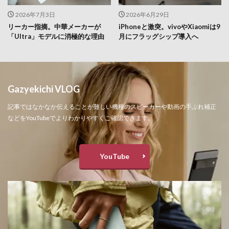
2026年7月3日
2026年6月29日
リーカー指摘。中華メーカーが
iPhoneと激突。vivoやXiaomiは9
「Ultra」モデルに消極的な理由
月にフラッグシップ導入へ
Gazyekichi VLOG
記事ではなかなか伝えることが難しい機種のスピーカーや動画の手ぶれ補正
などをYouTubeでよりわかりやすくご確認できます。
YouTube