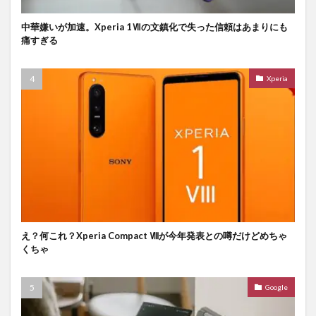
中華嫌いが加速。Xperia 1Ⅶの文鎮化で失った信頼はあまりにも
痛すぎる
Xperia
え？何これ？Xperia Compact Ⅷが今年発表との噂だけどめちゃ
くちゃ
Google