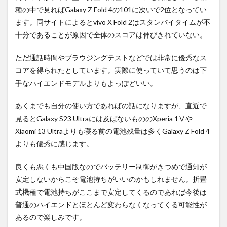
種の中で見ればGalaxy Z Fold 4の101に次いで2位となってい
ます。同サイトによるとvivo X Fold 2はスタンバイタイムが不
十分であることが原因で全体のスコアは伸びきれていない。
ただ通話時間やブラウジングテストなどでは非常に優秀なス
コアを得られたとしています。実際に使っていて思うのは下
手なハイエンドモデルよりもよっぽどいい。
あくまでも自分の使い方であればの話になりますが、直近で
見るとGalaxy S23 Ultraには及ばないもののXperia 1Ⅴや
Xiaomi 13 Ultraよりも寝る前の電池残量は多くGalaxy Z Fold 4
よりも優秀に感じます。
良くも悪くも中国版なのでバッテリー制御がきつめで通知が
安定しないからこそ電池持ちがいいのかもしれません。折畳
式機種で電池持ちがここまで安定してくるのであれば今後は
普通のハイエンドとほとんど変わらなくなってくる可能性が
あるので楽しみです。