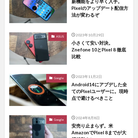
新機能をより早く入手。
Pixelのアップデート配信方
法が変わるぞ
2023年10月29日
ASUS
小さくて安い対決。
Znefone 10とPixel 8 徹底
比較
2023年11月2日
Google
Android14にアプデした全
てのPixelユーザーに。現時
点で避けるべきこと
2024年8月8日
Google
安売り止まらず。米
AmazonでPixel 8までが大