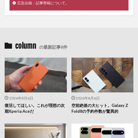
広告出稿・記事寄稿について。
column
の最新記事8件
2026年8月6日
2026年8月6日
復活してほしい。これが理想の次
空前絶後の大ヒット。Galaxy Z
期Xperia Aceだ
Fold8の予約件数が驚異的