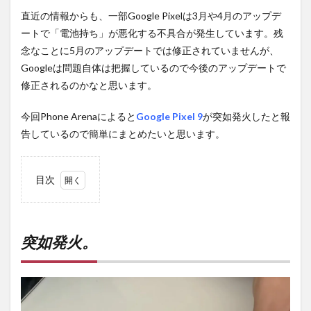
直近の情報からも、一部Google Pixelは3月や4月のアップデ
ートで「電池持ち」が悪化する不具合が発生しています。残
念なことに5月のアップデートでは修正されていませんが、
Googleは問題自体は把握しているので今後のアップデートで
修正されるのかなと思います。
今回Phone Arenaによると
Google Pixel 9
が突如発火したと報
告しているので簡単にまとめたいと思います。
目次
1
突如
発
火。
突如発火。
2
PR)
購入
は待
ち時