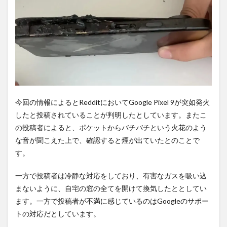
間不
要の
オン
ライ
ンシ
ョッ
プが
おす
す
め！
今回の情報によるとRedditにおいてGoogle Pixel 9が突如発火
したと投稿されていることが判明したとしています。またこ
の投稿者によると、ポケットからバチバチという火花のよう
な音が聞こえた上で、確認すると煙が出ていたとのことで
す。
一方で投稿者は冷静な対応をしており、有害なガスを吸い込
まないように、自宅の窓の全てを開けて換気したととしてい
ます。一方で投稿者が不満に感じているのはGoogleのサポー
トの対応だとしています。