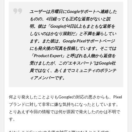
ユーザーは月曜日にGoogleサポートへ連絡した
ものの、4日経っても正式な返答がないと説
明。彼は「Googleが4日以上もまともな返答を
しないのはかなり深刻だ」と不満を漏らしてい
ます。また彼は、Google Pixelサポートページ
にも発火後の写真を投稿しています。そこでは
「Product Expert」と呼ばれる人物から返信を
受けましたが、この“エキスパート”はGoogle社
員ではなく、あくまでコミュニティのボランテ
ィアメンバーです。
何より発火したことよりもGoogleの対応の悪さからも、Pixel
ブランドに対して非常に嫌な気持ちになったとしています。
とりあえず今回の情報では何が原因で発火したのかは不明で
す。