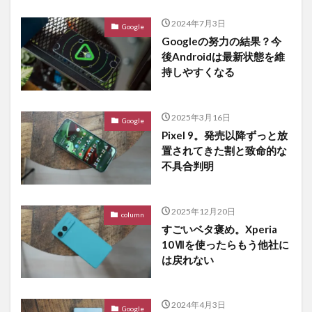
2024年7月3日
Google
Googleの努力の結果？今
後Androidは最新状態を維
持しやすくなる
2025年3月16日
Google
Pixel 9。発売以降ずっと放
置されてきた割と致命的な
不具合判明
2025年12月20日
column
すごいベタ褒め。Xperia
10Ⅶを使ったらもう他社に
は戻れない
2024年4月3日
Google