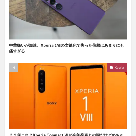
中華嫌いが加速。Xperia 1Ⅶの文鎮化で失った信頼はあまりにも
痛すぎる
Xperia
え？何これ？Xperia Compact Ⅷが今年発表との噂だけどめちゃ