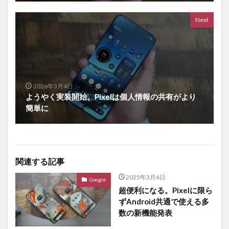
Next
2026年3月4日
ようやく実装開始。Pixelは個人情報の共有がより
簡単に
関連する記事
2025年3月6日
Google
超便利になる。Pixelに限ら
ずAndroid共通で使える多
数の新機能発表