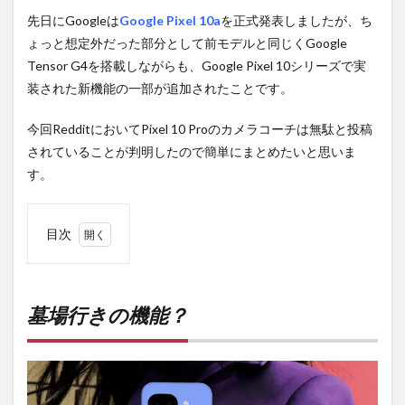
先日にGoogleは
Google Pixel 10a
を正式発表しましたが、ち
ょっと想定外だった部分として前モデルと同じくGoogle
Tensor G4を搭載しながらも、Google Pixel 10シリーズで実
装された新機能の一部が追加されたことです。
今回RedditにおいてPixel 10 Proのカメラコーチは無駄と投稿
されていることが判明したので簡単にまとめたいと思いま
す。
目次
1
墓場
行き
の機
墓場行きの機能？
能？
2
PR)
購入
は待