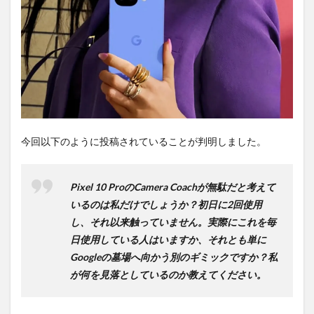
ち時
間不
要の
オン
ライ
ンシ
ョッ
プが
おす
す
め！
今回以下のように投稿されていることが判明しました。
Pixel 10 ProのCamera Coachが無駄だと考えて
いるのは私だけでしょうか？初日に2回使用
し、それ以来触っていません。実際にこれを毎
日使用している人はいますか、それとも単に
Googleの墓場へ向かう別のギミックですか？私
が何を見落としているのか教えてください。