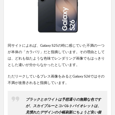
が人
気？
3
PR)
購入
は待
ち時
間不
要の
同サイトによれば、Galaxy S25の時に感じていた不満の一つ
オン
が本体の「カラバリ」だと指摘しています。その理由として
ライ
ンシ
は、どれも似たような色味でレンダリング画像でもはっきり
ョッ
とした違いが分からなかったとしています。
プが
おす
す
ただリークしているプレス画像をみるとGalaxy S26ではその
め！
不満が改善されると指摘しています。
ブラックとホワイトは予想通りの無難な色です
が、スカイブルーとコバルトバイオレットは、
見慣れたデザインの小幅刷新にちょうど良い個