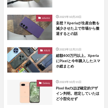
2025年10月20日
column
妄想？Xperiaが生産台数を
減少させた上で市場から撤
退するとの話
2023年12月21日
ASUS
総額400万円以上。Xperia
にPixelと今年購入したスマ
ホ総まとめ
2023年10月11日
Galaxy
Pixel 8aのほぼ確定的デザ
イン判明。想定していたほ
ど小型化せず