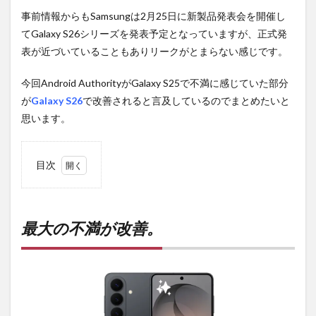
事前情報からもSamsungは2月25日に新製品発表会を開催し
てGalaxy S26シリーズを発表予定となっていますが、正式発
表が近づいていることもありリークがとまらない感じです。
今回Android AuthorityがGalaxy S25で不満に感じていた部分
が
Galaxy S26
で改善されると言及しているのでまとめたいと
思います。
目次
1
最大
の不
満が
最大の不満が改善。
改
善。
2
どの
カラ
バリ