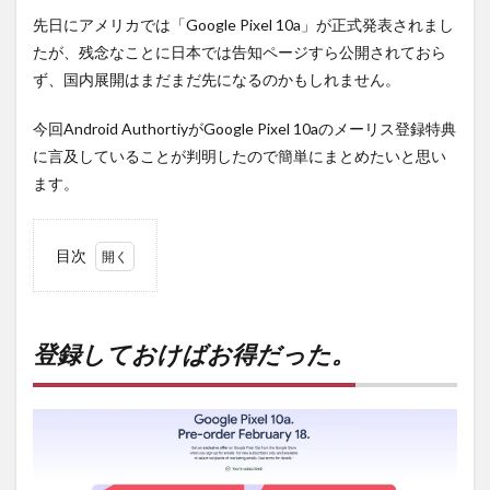
先日にアメリカでは「Google Pixel 10a」が正式発表されまし
たが、残念なことに日本では告知ページすら公開されておら
ず、国内展開はまだまだ先になるのかもしれません。
今回Android AuthortiyがGoogle Pixel 10aのメーリス登録特典
に言及していることが判明したので簡単にまとめたいと思い
ます。
目次
1
登録
して
おけ
登録しておけばお得だった。
ばお
得だ
っ
た。
2
PR)