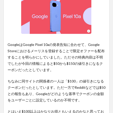
購入
は待
ち時
間不
要の
オン
ライ
ンシ
ョッ
プが
GoogleはGoogle Pixel 10aの発表告知に合わせて、Google
おす
Storeにおけるメーリスを登録することで限定オファーを配布
す
め！
することを明らかにしていました。ただその特典内容は不明
でしたが今回の情報によると$50から$150の値引きになるク
ーポンだったとしています。
ちなみに同サイトの関係者の一人は「$100」の値引きになる
クーポンだったとしています。ただ一方でRedditなどでは$50
との報告もあり、Googleがどのような基準でクーポンの金額
をユーザーごとに設定しているのか不明です。
とはいえ$100以上はかなりお得ともいえるのかなと思ってお