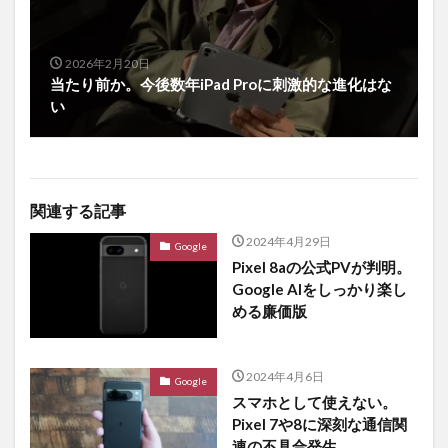
2026年2月20日
当たり前か。今後数年iPad Proに刺激的な進化はな
い
関連する記事
2024年4月29日
Google
Pixel 8aの公式PVが判明。
Google AIをしっかり楽し
める廉価版
2024年4月6日
Google
スマホとして使えない。
Pixel 7や8に深刻な通信関
連の不具合発生