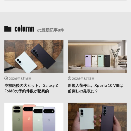
column
の最新記事8件
2026年8月6日
2026年8月5日
空前絶後の大ヒット。Galaxy Z
新規入荷停止。Xperia 10 VIIIは
Fold8の予約件数が驚異的
前倒しの発表に？