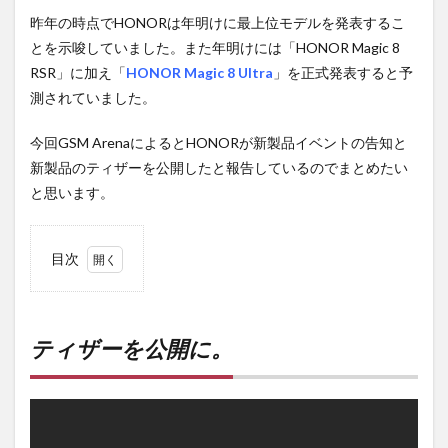
昨年の時点でHONORは年明けに最上位モデルを発表するこ
とを示唆していました。また年明けには「HONOR Magic 8
RSR」に加え「
HONOR Magic 8 Ultra
」を正式発表すると予
測されていました。
今回GSM ArenaによるとHONORが新製品イベントの告知と
新製品のティザーを公開したと報告しているのでまとめたい
と思います。
目次
1
ティ
ザー
を公
ティザーを公開に。
開
に。
2
PR)
購入