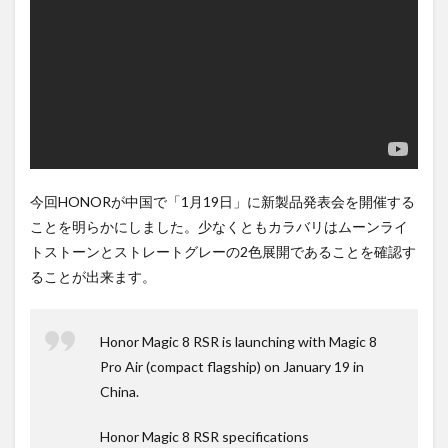
は待
ち時
間不
要の
オン
ライ
ンシ
ョッ
プが
おす
す
今回HONORが中国で「1月19日」に新製品発表会を開催する
め！
ことを明らかにしました。少なくともカラバリはムーンライ
トストーンとストレートグレーの2色展開であることを確認す
ることが出来ます。
Honor Magic 8 RSR is launching with Magic 8
Pro Air (compact flagship) on January 19 in
China.
Honor Magic 8 RSR specifications