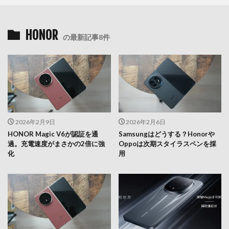
HONOR
の最新記事8件
2026年2月9日
2026年2月6日
HONOR Magic V6が認証を通
Samsungはどうする？Honorや
過。充電速度がまさかの2倍に強
Oppoは次期スタイラスペンを採
化
用