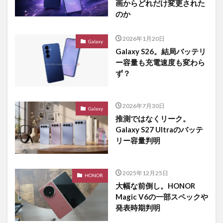
画からどれだけ変更された
のか
2026年1月20日
Galaxy
Galaxy S26。結局バッテリ
ー容量も充電速度も変わら
ず？
2026年7月30日
Galaxy
推測ではなくリーク。
Galaxy S27 Ultraのバッテ
リー容量判明
2025年12月25日
HONOR
大幅な前倒し。HONOR
Magic V6の一部スペックや
発表時期判明