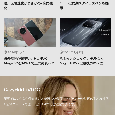
過。充電速度がまさかの2倍に強
Oppoは次期スタイラスペンを採
化
用
2026年1月24日
2026年1月22日
海外展開が超早い。HONOR
ちょっとショック。HONOR
Magic V6はMWCで正式発表へ？
Magic 8 RSRは最後のRSRに
Gazyekichi VLOG
記事ではなかなか伝えることが難しい機種のスピーカーや動画の手ぶれ補正
などをYouTubeでよりわかりやすくご確認できます。