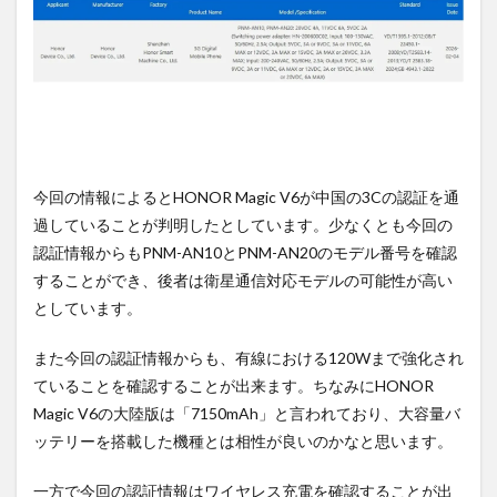
要の
オン
ライ
ンシ
ョッ
プが
おす
す
め！
今回の情報によるとHONOR Magic V6が中国の3Cの認証を通
過していることが判明したとしています。少なくとも今回の
認証情報からもPNM-AN10とPNM-AN20のモデル番号を確認
することができ、後者は衛星通信対応モデルの可能性が高い
としています。
また今回の認証情報からも、有線における120Wまで強化され
ていることを確認することが出来ます。ちなみにHONOR
Magic V6の大陸版は「7150mAh」と言われており、大容量バ
ッテリーを搭載した機種とは相性が良いのかなと思います。
一方で今回の認証情報はワイヤレス充電を確認することが出