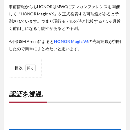
事前情報からもHONORはMWCにプレカンファレンスを開催
して「HONOR Magic V6」を正式発表する可能性があると予
測されています。つまり現行モデルの時と比較すると3ヶ月近
く前倒しになる可能性があるとの予測。
今回GSM Arenaによると
HONOR Magic V6
の充電速度が判明
したので簡単にまとめたいと思います。
目次
1
認証
を通
過。
認証を通過。
2
PR)
購入
は待
ち時
間不