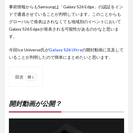
事前情報からもSamsungは「Galaxy S26 Edge」の認証をイン
ドで通過させていることが判明しています。このことからも
グローバルで発表はされなくても地域別のイベントにおいて
Galaxy S26 Edgeが発表される可能性があるのかなと思いま
す。
今回Ice Universe氏が
Galaxy S26 Ultra
の開封動画に言及して
いることが判明したので簡単にまとめたいと思います。
目次
1
開封
動画
が公
開封動画が公開？
開？
2
PR)
購入
は待