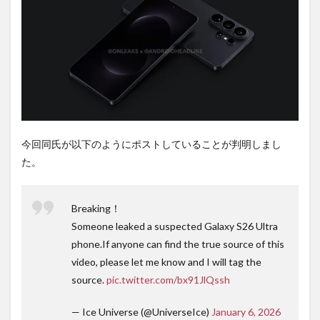
ち時
間不
要の
オン
ライ
ンシ
ョッ
プが
おす
す
め！
今回同氏が以下のようにポストしていることが判明しまし
た。
Breaking！
Someone leaked a suspected Galaxy S26 Ultra
phone.If anyone can find the true source of this
video, please let me know and I will tag the
source.
pic.twitter.com/bx91JlQssh
— Ice Universe (@UniverseIce)
January 6, 2026