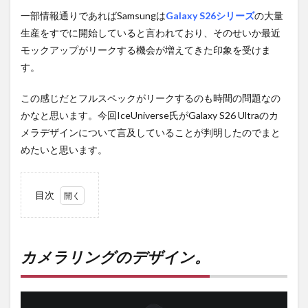
一部情報通りであればSamsungは
Galaxy S26シリーズ
の大量
生産をすでに開始していると言われており、そのせいか最近
モックアップがリークする機会が増えてきた印象を受けま
す。
この感じだとフルスペックがリークするのも時間の問題なの
かなと思います。今回IceUniverse氏がGalaxy S26 Ultraのカ
メラデザインについて言及していることが判明したのでまと
めたいと思います。
目次
1
カメ
ラリ
ング
カメラリングのデザイン。
のデ
ザイ
ン。