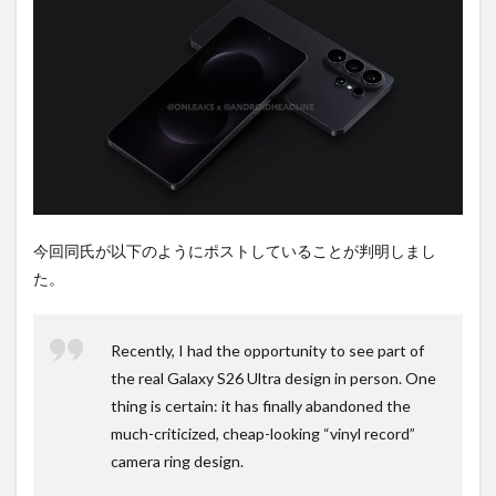
2
PR)
購入
は待
ち時
間不
要の
オン
ライ
ンシ
ョッ
プが
おす
今回同氏が以下のようにポストしていることが判明しまし
す
た。
め！
Recently, I had the opportunity to see part of
the real Galaxy S26 Ultra design in person. One
thing is certain: it has finally abandoned the
much-criticized, cheap-looking “vinyl record”
camera ring design.