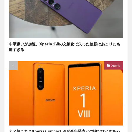
中華嫌いが加速。Xperia 1Ⅶの文鎮化で失った信頼はあまりにも
痛すぎる
Xperia
え？何これ？Xperia Compact Ⅷが今年発表との噂だけどめちゃ