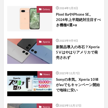
2024年1月3日
Galaxy
Pixel 8aやiPhone SE。
2024年上半期絶対注目すべ
き機種4選+α
2023年9月9日
Xperia
新製品導入の布石？Xperia
5Ⅴはやはりアメリカで発
売されず
2025年11月7日
News
Sonyの本気。Xperia 10Ⅶ
がauでもキャンペーン開始
で地味に安い
2023年11月17日
Xperia