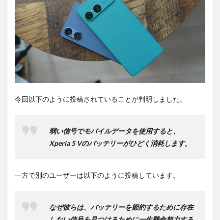
は待
ち時
間不
要の
オン
ライ
ンシ
ョッ
プが
おす
す
今回以下のように投稿されていることが判明しました。
め！
弱い信号でモバイルデータを使用すると、
Xperia 5 Vのバッテリーがひどく消耗します。
一方で別のユーザーは以下のように投稿しています。
なぜ彼らは、バッテリーを節約するために存在
しない信号を見つけるために一生懸命努力する