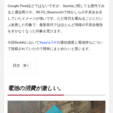
Google Pixelほどではないですが、Xperiaに関しても歴代でみ
ると通信周りや、Wi-FiにBluetoothで何かしらの不具合を出
していたイメージが強いです。ただ世代を重ねるごとにだい
ぶ改善した印象で、最新世代ではほとんど同様の不具合報告
をきかなくなった印象を受けます。
今回Redditにおいて
Xperia 5Ⅴ
の通信感度と電池持ちについ
て投稿されていたので簡単にまとめたいと思います。
目次
1
電池
の消
費が
電池の消費が激しい。
激し
い。
2
PR)
購入