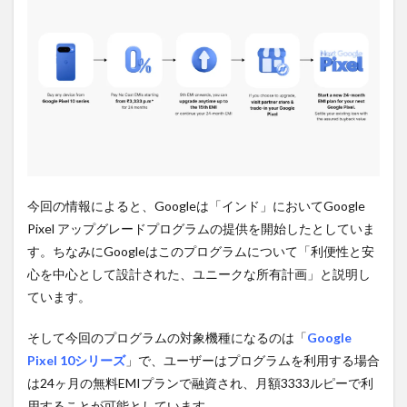
PR)
購入
は待
ち時
間不
要の
オン
ライ
ンシ
ョッ
プが
おす
す
今回の情報によると、Googleは「インド」においてGoogle
め！
Pixel アップグレードプログラムの提供を開始したとしていま
す。ちなみにGoogleはこのプログラムについて「利便性と安
心を中心として設計された、ユニークな所有計画」と説明し
ています。
そして今回のプログラムの対象機種になるのは「
Google
Pixel 10シリーズ
」で、ユーザーはプログラムを利用する場合
は24ヶ月の無料EMIプランで融資され、月額3333ルピーで利
用することが可能としています。