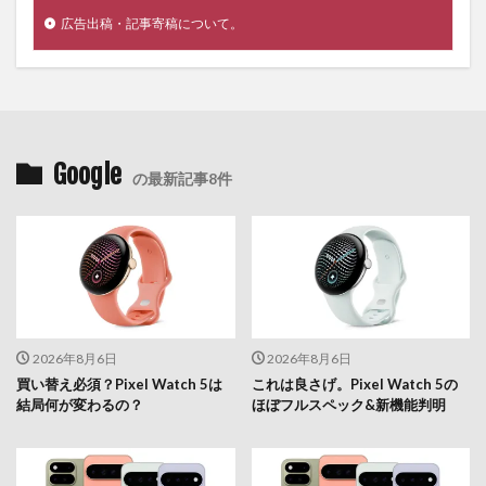
広告出稿・記事寄稿について。
Google
の最新記事8件
2026年8月6日
2026年8月6日
買い替え必須？Pixel Watch 5は
これは良さげ。Pixel Watch 5の
結局何が変わるの？
ほぼフルスペック&新機能判明