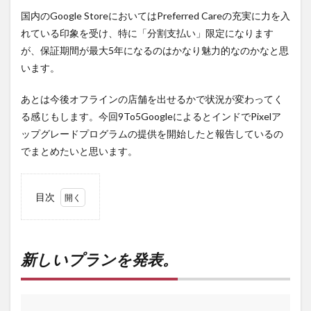
国内のGoogle StoreにおいてはPreferred Careの充実に力を入
れている印象を受け、特に「分割支払い」限定になります
が、保証期間が最大5年になるのはかなり魅力的なのかなと思
います。
あとは今後オフラインの店舗を出せるかで状況が変わってく
る感じもします。今回9To5GoogleによるとインドでPixelア
ップグレードプログラムの提供を開始したと報告しているの
でまとめたいと思います。
目次
1
新し
いプ
ラン
新しいプランを発表。
を発
表。
2