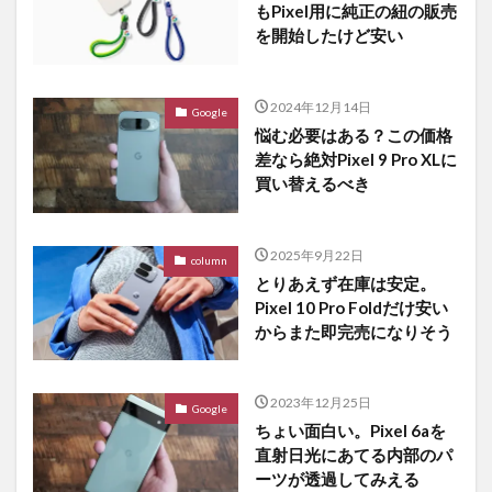
もPixel用に純正の紐の販売
を開始したけど安い
2024年12月14日
Google
悩む必要はある？この価格
差なら絶対Pixel 9 Pro XLに
買い替えるべき
2025年9月22日
column
とりあえず在庫は安定。
Pixel 10 Pro Foldだけ安い
からまた即完売になりそう
2023年12月25日
Google
ちょい面白い。Pixel 6aを
直射日光にあてる内部のパ
ーツが透過してみえる