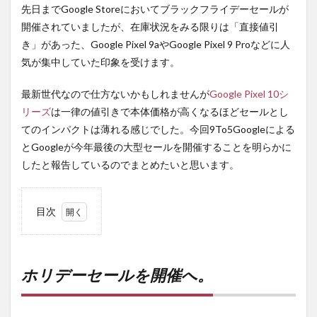
先日までGoogle Storeにおいてブラックフライデーセールが
開催されていましたが、在庫状況をみる限りは「直接値引
き」があった、Google Pixel 9aやGoogle Pixel 9 Proなどに人
気が集中していた印象を受けます。
最新世代なので仕方ないかもしれませんが
Google Pixel 10シ
リーズ
は一律の値引きで本体価格が高くなるほどセールとし
てのインパクトは薄れる感じでした。今回9To5Googleによる
とGoogleが今年最後の大型セールを開催することを明らかに
したと報告しているのでまとめたいと思います。
目次
1
ホリ
デー
セー
ホリデーセールを開催へ。
ルを
開催
へ。