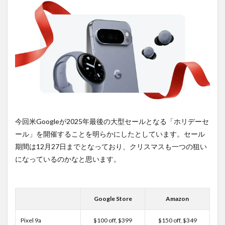
2
PR)
購入
は待
ち時
間不
要の
オン
ライ
ンシ
ョッ
プが
おす
今回米Googleが2025年最後の大型セールとなる「ホリデーセ
す
ール」を開催することを明らかにしたとしています。セール
め！
期間は12月27日までとなっており、クリスマスも一つの狙い
になっているのかなと思います。
Google Store
Amazon
Pixel 9a
$100 off, $399
$150 off, $349