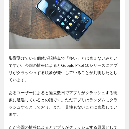
PR)
購入
は待
ち時
間不
要の
オン
ライ
ンシ
ョッ
プが
影響受けている個体が現時点で「多い」とは言えないみたい
おす
ですが、今回の情報によるとGoogle Pixel 10シリーズにアプ
す
め！
リがクラッシュする現象が発生していることが判明したとし
ています。
あるユーザーによると過去数日でアプリがクラッシュする現
象に遭遇しているとの話です。ただアプリはランダムにクラ
ッシュするとしており、また一貫性もないことに言及してい
ます。
ただ今回の情報によるとアプリがクラッシュする原因として