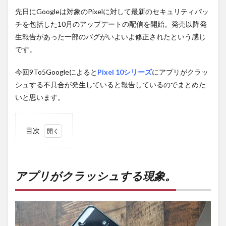
先日にGoogleは対象のPixelに対して最新のセキュリティパッ
チを包括した10月のアップデートの配信を開始。発売以降発
生報告があった一部のバグがいよいよ修正されたという感じ
です。
今回9To5Googleによると
Pixel 10シリーズ
にアプリがクラッ
シュする不具合が発生していると報告しているのでまとめた
いと思います。
目次
1
アプ
リが
クラ
アプリがクラッシュする現象。
ッシ
ュす
る現
象。
2