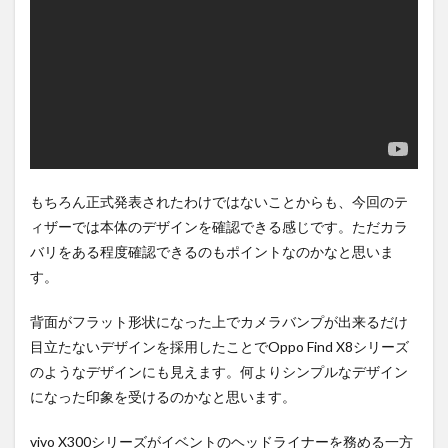
購入
は待
ち時
間不
要の
オン
ライ
ンシ
ョッ
プが
おす
もちろん正式発表されたわけではないことからも、今回のテ
す
ィザーでは本体のデザインを確認できる感じです。ただカラ
め！
バリをある程度確認できるのもポイントなのかなと思いま
す。
背面がフラット形状になった上でカメラバンプが出来るだけ
目立たないデザインを採用したことでOppo Find X8シリーズ
のようなデザインにも見えます。何よりシンプルなデザイン
になった印象を受けるのかなと思います。
vivo X300シリーズがイベントのヘッドライナーを務める一方