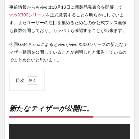
事前情報からもvivoは10月13日に新製品発表会を開催して
vivo X300シリーズ
を正式発表することを明らかにしていま
す。またユーザーの注目を集めるためなのか公式プレス画像
も多数公開しており、カラバリも確認することが出来ます。
今回GSM Arenaによるとvivoがvivo X300シリーズの新たなテ
ィザー動画を公開していることが判明したと報告しているの
でまとめたいと思います。
目次
1
新た
なテ
ィザ
新たなティザーが公開に。
ーが
公開
に。
2
PR)