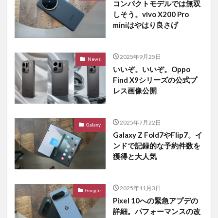
コンパクトモデルでは無双
しそう。vivo X200 Pro
miniはやはり良さげ
2025年9月25日
News
いいぞ。いいぞ。Oppo
Find X9シリーズの公式プ
レス画像公開
2025年7月22日
Galaxy
Galaxy Z Fold7やFlip7。イ
ンドで記録的な予約件数を
獲得と大人気
2025年11月3日
Google
Pixel 10への緊急アプデの
詳細。パフォーマンスの改