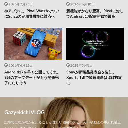
2026年7月25日
2026年6月18日
神アプデに。Pixel Watchでつい
新機能がかなり豊富。Pixelに対し
にSuicaの定期券機能に対応へ
てAndroid17配信開始で最高
2026年6月12日
2026年5月8日
Android17を早く公開してくれ。
Sonyが新製品発表会を告知。
9月のアップデートがもう開発完
Xperia 1Ⅷで望遠刷新はほぼ確定
了になりそう
に
Gazyekichi VLOG
記事ではなかなか伝えることが難しい機種のスピーカーや動画の手ぶれ補正