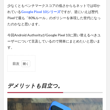
少なくともベンチマークスコアの低さからもネットでは叩か
れている
Google Pixel 10シリーズ
ですが、逆にいえば歴代
Pixelで最も「80%ルール」のポリシーを体現した世代になっ
たのかなと思います。
今回Android AuthorityがGoogle Pixel 10に買い替えるべきユ
ーザーについて言及しているので簡単にまとめたいと思いま
す。
目次
1
デメ
リッ
トも
デメリットも目立つ。
目立
つ。
2
どん
なユ