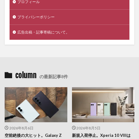
プロフィール
プライバシーポリシー
広告出稿・記事寄稿について。
column
の最新記事8件
2026年8月6日
2026年8月5日
空前絶後の大ヒット。Galaxy Z
新規入荷停止。Xperia 10 VIIIは