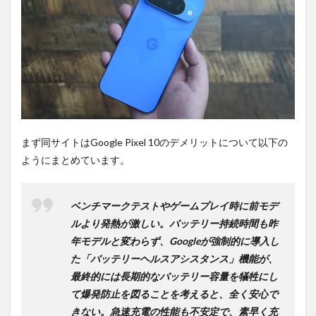
ーザ
ーに
おす
すめ
なの
か。
3
PR)
購入
は待
まず同サイトはGoogle Pixel 10のデメリットについて以下の
ち時
ようにまとめています。
間不
要の
オン
ライ
ベンチマークテストやゲームプレイ時に前モデ
ンシ
ルより発熱が激しい。バッテリー持続時間も昨
ョッ
プが
年モデルと変わらず、Googleが強制的に導入し
おす
た「バッテリーヘルスアシスタンス」機能が、
す
最終的には長期的なバッテリー容量を犠牲にし
め！
て爆発防止を図ることを考えると、全く安心で
きない。急速充電の性能も不安定で、素早く充