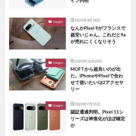
イン判明
2025年4月18日
Google
なんかPixel 9がフランスで
超安いじゃん。これだと9a
が売れにくくなりそう
2025年10月28日
Google
MOFTから超良いのが出
た。iPhoneやPixelで合わ
せて使いたいQi2アクセサ
リー
2026年7月15日
Google
認証通過判明。Pixel 11シ
リーズは神進化がほぼ確定
か