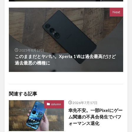
Next
2025年8月19日
このままだとヤバい。Xperia 1Ⅶは過去最高だけど
過去最悪の機種に
関連する記事
2026年7月17日
column
幸先不安。一部Pixelにゲー
ム関連の不具合発生でパフ
ォーマンス退化