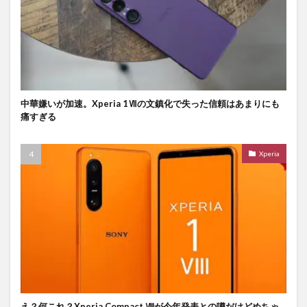
中華嫌いが加速。Xperia 1Ⅶの文鎮化で失った信頼はあまりにも
痛すぎる
Xperia
え？何これ？Xperia Compact Ⅷが今年発表との噂だけどめちゃ