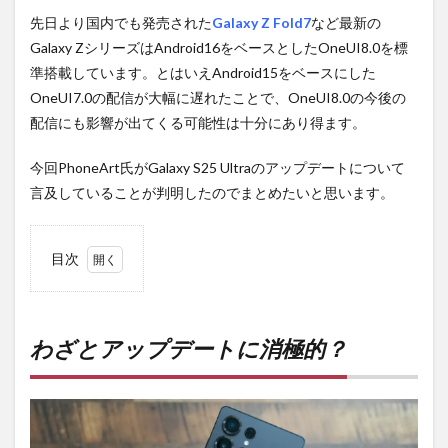
先日より国内でも発売された
Galaxy Z Fold7
など最新の
Galaxy ZシリーズはAndroid16をベースとしたOneUI8.0を標
準搭載しています。とはいえAndroid15をベースにした
OneUI7.0の配信が大幅に遅れたことで、OneUI8.0の今後の
配信にも影響が出てくる可能性は十分にあり得ます。
今回PhoneArt氏がGalaxy S25 Ultraのアップデートについて
言及していることが判明したのでまとめたいと思います。
目次
1
わざ
とア
ップ
わざとアップデートに消極的？
デー
トに
消極
的？