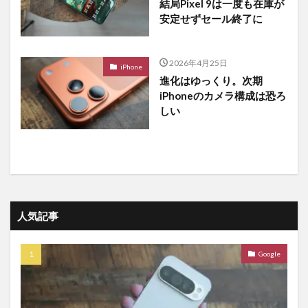
結局Pixel 9は一度も在庫が
安定せずセール終了に
2026年4月25日
iPhone
進化はゆっくり。次期
iPhoneのカメラ構成は恐ろ
しい
人気記事
Google