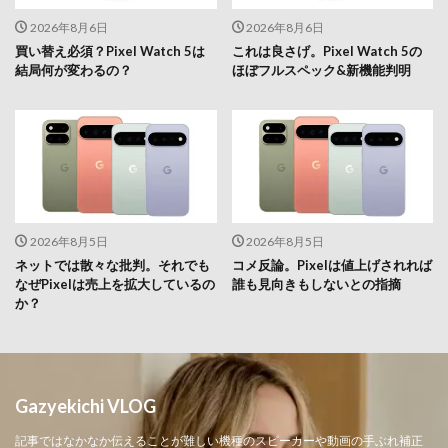
2026年8月6日
2026年8月6日
買い替え必須？Pixel Watch 5は
これは良さげ。Pixel Watch 5の
結局何が変わるの？
ほぼフルスペック&新機能判明
2026年8月5日
2026年8月5日
ネットでは散々な批判。それでも
コメ反論。Pixelは値上げされれば
なぜPixelは売上を拡大しているの
誰も見向きもしないとの指摘
か？
Gazyekichi VLOG
記事ではなかなか伝えることが難しい機種のスピーカーや動画の手ぶれ補正