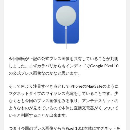
2
PR)
購入
は待
ち時
間不
要の
オン
ライ
ンシ
ョッ
今回同氏が上記の公式プレス画像を共有していることが判明
プが
しました。まずカラバリからもインディゴでGoogle Pixel 10
おす
す
の公式プレス画像なのかなと思います。
め！
そして何より注目すべき点としてiPhoneのMagSafeのように
マグネットタイプのワイヤレス充電をしていることです。少
なくとも今回のプレス画像をみる限り、アンテナスリットの
ようなものが見えているので本体に直接充電器がくっついて
いると判断することが出来ます。
つまり今回のプレス画像からもPixel 10は本体にマグネットを