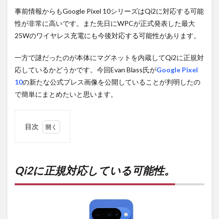
事前情報からもGoogle Pixel 10シリーズはQi2に対応する可能
性が非常に高いです。また先日にWPCが正式発表した最大
25Wのワイヤレス充電にも今後対応する可能性があります。
一方で謎だったのが本体にマグネットを内蔵してQi2に正規対
応しているかどうかです。今回Evan Blass氏が
Google Pixel
10
の新たな公式プレス画像を公開していることが判明したの
で簡単にまとめたいと思います。
目次
1
Qi2
に正
規対
Qi2に正規対応している可能性。
応し
てい
る可
能
性。