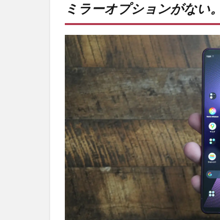
ミラーオプションがない
プシ
ョン
がな
い。
2
PR)
購入
は待
ち時
間不
要の
オン
ライ
ンシ
ョッ
プが
おす
す
め！