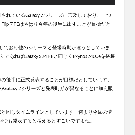
れているGalaxy Zシリーズに言及しており、一つ
 Flip 7 FEはやはり今年の後半に出すことが目標だと
sを搭載するとしており他のシリーズと登場時期が違うとしていま
通りであればGalaxy S24 FEと同じくExynos2400eを搭載
しても今年の後半に正式発表することが目標だとしています。
onと同様に他のGalaxy Zシリーズと発表時期が異なることに加え販
 Flip 7は従来と同じタイムラインとしています。何より今回の情
種を4つも発表すると考えるとすごいですよね。