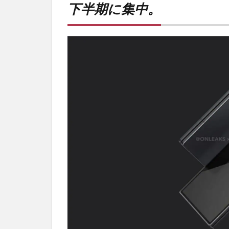
下半期に集中。
集
中。
2
PR)
購入
は待
ち時
間不
要の
オン
ライ
ンシ
ョッ
プが
おす
す
め！