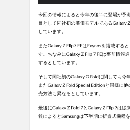
今回の情報によると今年の後半に登場が予測さ
目として同社初の廉価モデルであるGalaxy Z
しています。
またGalaxy Z Flip7 FEはExyno
す。ちなみにGalaxy Z Flip 7 FEは事前情報
するとしています。
そして同社初のGalaxy G Foldに関
またGalaxy Z Fold Special Editi
売方法も異なるとしています。
最後にGalaxy Z Fold 7とGalaxy Z
報によるとSamsungは下半期に折畳式機