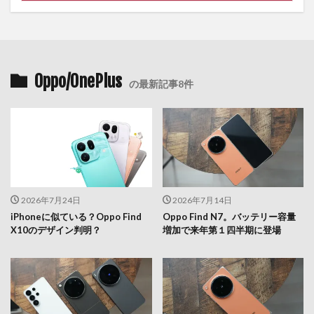
Oppo/OnePlus
の最新記事8件
2026年7月24日
2026年7月14日
iPhoneに似ている？Oppo Find
Oppo Find N7。バッテリー容量
X10のデザイン判明？
増加で来年第１四半期に登場