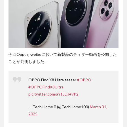
は待
ち時
間不
要の
オン
ライ
ンシ
ョッ
プが
おす
今回Oppoがweiboにおいて新製品のティザー動画を公開した
す
め！
ことが判明しました。
OPPO Find X8 Ultra teaser
#OPPO
#OPPOFindX8Ultra
pic.twitter.com/aYt5DJ49P2
— Tech Home  (@TechHome100)
March 31,
2025