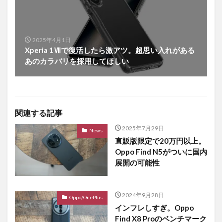
2025年4月1日
Xperia 1Ⅶで復活したら激アツ。超思い入れがある
あのカラバリを採用してほしい
関連する記事
2025年7月29日
News
直販版限定で20万円以上。
Oppo Find N5がついに国内
展開の可能性
2024年9月28日
Oppo/OnePlus
インフレしすぎ。Oppo
Find X8 Proのベンチマーク