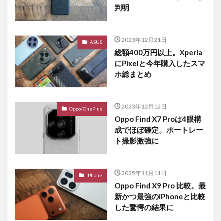
判明
2023年12月21日
ASUS
総額400万円以上。Xperia
にPixelと今年購入したスマ
ホ総まとめ
2023年12月12日
Oppo/OnePlus
Oppo Find X7 Proは4眼構
成でほぼ確定。ポートレー
ト撮影激強に
2025年11月11日
iPhone
Oppo Find X9 Pro 比較。最
新かつ最強のiPhoneと比較
した驚愕の結果に