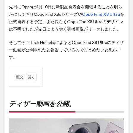
先日にOppoは4月10日に新製品発表会を開催することを明ら
かにしておりOppo Find X8sシリーズや
Oppo Find X8 Ultra
を
正式発表する予定。また長らくOppo Find X8 Ultraのデザイン
は不明でしたが先日にようやく実機画像がリークしました。
そして今回Tech Home氏によるとOppo Find X8 Ultraのティザ
ー動画が公開されたと報告しているのでまとめたいと思いま
す。
目次
1
ティ
ザー
動画
ティザー動画を公開。
を公
開。
2
PR)
購入