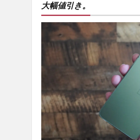
大幅値引き。
き。
2
PR)
購入
は待
ち時
間・
手数
料不
要の
オン
ライ
ンシ
ョッ
プが
おす
す
め！