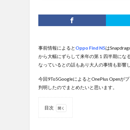
事前情報によると
Oppo Find N5
はSnapdr
から大幅にずらして来年の第１四半期になると言
なっているとの話もあり大人の事情も影響
今回9To5GoogleによるとOnePlus 
判明したのでまとめたいと思います。
目次
1
大幅
値引