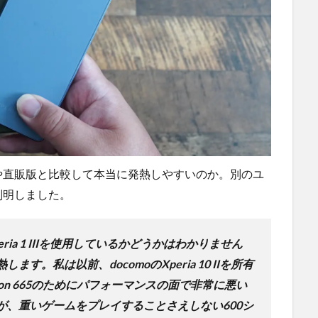
や直販版と比較して本当に発熱しやすいのか。別のユ
判明しました。
Xperia 1 IIIを使用しているかどうかはわかりません
。私は以前、docomoのXperia 10 IIを所有
ragon 665のためにパフォーマンスの面で非常に悪い
が、重いゲームをプレイすることさえしない600シ