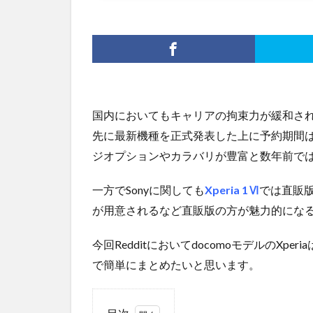
国内においてもキャリアの拘束力が緩和されて
先に最新機種を正式発表した上に予約期間
ジオプションやカラバリが豊富と数年前で
一方でSonyに関しても
Xperia 1Ⅵ
では直販
が用意されるなど直販版の方が魅力的にな
今回RedditにおいてdocomoモデルのX
で簡単にまとめたいと思います。