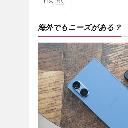
目次
1
海外
でも
海外でもニーズがある？
ニー
ズが
あ
る？
2
発熱
しや
すい
の？
3
PR)
購入
は待
ち時
間不
要の