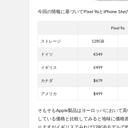
ンシ
今回の情報に基づいてPixel 9aとiPhon
ョッ
プが
おす
Pixel 9a
す
め！
ストレージ
128GB
ドイツ
€549
イギリス
£499
カナダ
$679
アメリカ
$499
そもそもApple製品はヨーロッパにおいて高
している価格と比較してみると地味に価格
りますがイギリスでみれば128GBモデルで