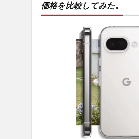
価格を比較してみた。
較し
てみ
た。
2
廉価
版へ
の価
格設
定が
真
逆？
3
PR)
購入
は待
ち時
間不
要の
オン
ライ