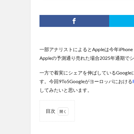
一部アナリストによるとAppleは今年iPhon
Appleの予測通り売れた場合2025年通
一方で着実にシェアを伸ばしているGoogleに
す。今回9To5Googleがヨーロッパにおける
してみたいと思います。
目次
1
価格
を比