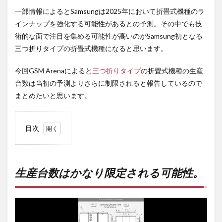
一部情報によるとSamsungは2025年において折畳式機種のラ
インナップを強化する可能性があるとの予測。その中でも技
術的な面で注目を集める可能性が高いのがSamsung初となる
三つ折りタイプの折畳式機種になると思います。
今回GSM Arenaによると
三つ折りタイプ
の折畳式機種の生産
台数は当初の予測よりさらに制限されると報告しているので
まとめたいと思います。
目次
1
生産
台数
はか
生産台数はかなり限定される可能性。
なり
限定
され
る可
能
性。