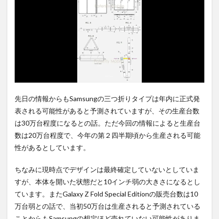
2
PR)
購入
は待
ち時
間不
要の
オン
ライ
ンシ
先日の情報からもSamsungの三つ折りタイプは年内に正式発
ョッ
表される可能性があると予測されていますが、その生産台数
プが
おす
は30万台程度になるとの話。ただ今回の情報によると生産台
す
数は20万台程度で、今年の第２四半期頃から生産される可能
め！
性があるとしています。
ちなみに現時点でデザインは最終確定していないとしていま
すが、本体を開いた状態だと10インチ弱の大きさになるとし
ています。またGalaxy Z Fold Special Editionの販売台数は10
万台弱との話で、当初50万台は生産されると予測されている
ことからもSamsungの想定ほど売れていない可能性がありま