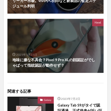
リーカー示唆。vivoやOppoなど新製品の暫定スケ
ジュール判明
Next
2025年1月15日
地味に嫌な不具合？Pixel 9 Pro XLの顔認証がでし
ゃばって指紋認証が動作せず？
関連する記事
2023年7月2日
Galaxy
Galaxy Tab S9がタイで認
証通過。正式発表が近い証