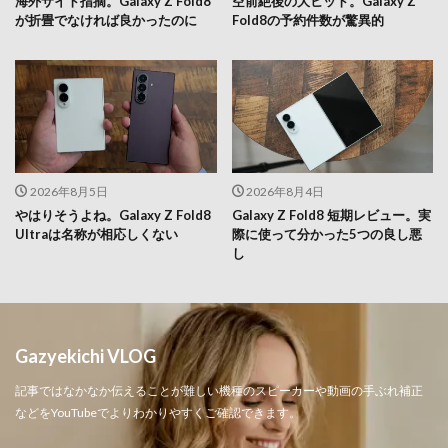
海外サイト指摘。Galaxy Z Fold8
空前絶後の大ヒット。Galaxy Z
が折畳でなければ良かったのに
Fold8の予約件数が驚異的
2026年8月5日
2026年8月4日
やはりそうよね。Galaxy Z Fold8
Galaxy Z Fold8 短期レビュー。実
Ultraは名称が相応しくない
際に使って分かった5つの良し悪
し
Gazyekichi VLOG
記事ではなかなか伝えることが難しい機種のスピーカーや動画の手ぶれ補正
などをYouTubeでよりわかりやすくご確認できます。