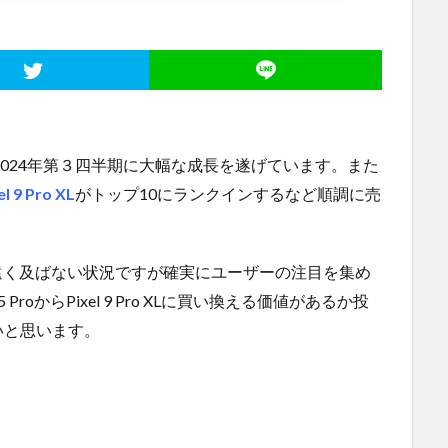
て2024年第３四半期に大幅な成長を遂げています。また
el 9 Pro XL
がトップ10にランクインするなど順調に売
は遠く及ばない状況ですが確実にユーザーの注目を集め
 ProからPixel 9 Pro XLに買い換える価値があるか投
いと思います。