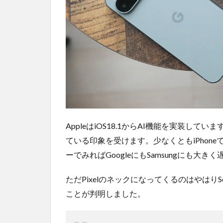
AppleはiOS18.1からAI機能を実装して
ている印象を受けます。少なくともiPhone
ーでみればGoogleにもSamsungにも
ただPixelのネックになってくるのはやは
ことが判明しました。