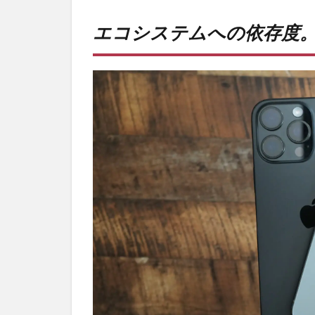
エコ
シス
エコシステムへの依存度
テム
への
依存
度。
2
マル
チタ
スク
が弱
い。
3
PR)
購入
は待
ち時
間不
要の
オン