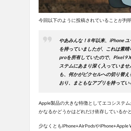
ライ
ンシ
ョッ
今回以下のように投稿されていることが判
プが
おす
す
め！
やあみんな！8 年以来、iPhone
を持っていましたが、これは素晴らしい電話
proを所有していたので、Pixel
ステムにあまり深く入っていません
も、何かがピクセルへの切り替え
おり、まともなアプリを持ってい
Apple製品の大きな特徴としてエコシステム
かなるかどうかはどれだけ依存しているか
少なくともiPhone+AirPodsやiPhone+Apple