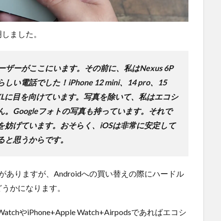
明しました。
 ユーザーがここにいます。その前に、私はNexus 6P
でした！iPhone 12 mini、14 pro、15
 9 XLに目を向けています。写真を除いて、私はエコシ
。Googleフォトの写真も持っています。それで
を妨げています。おそらく、iOSは非常に安定して
ると思うからです。
がありますが、Androidへの買い替えの際にハードル
どうかになります。
 WatchやiPhone+Apple Watch+Airpodsであればエコシ