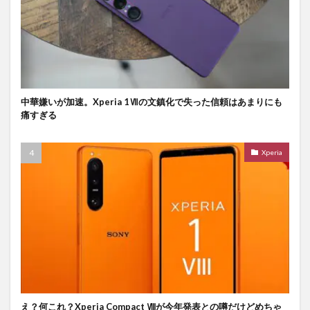
中華嫌いが加速。Xperia 1Ⅶの文鎮化で失った信頼はあまりにも
痛すぎる
Xperia
え？何これ？Xperia Compact Ⅷが今年発表との噂だけどめちゃ