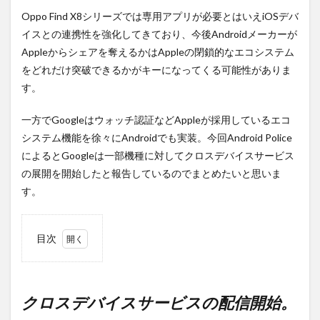
Oppo Find X8シリーズでは専用アプリが必要とはいえiOSデバ
イスとの連携性を強化してきており、今後Androidメーカーが
Appleからシェアを奪えるかはAppleの閉鎖的なエコシステム
をどれだけ突破できるかがキーになってくる可能性がありま
す。
一方でGoogleはウォッチ認証などAppleが採用しているエコ
システム機能を徐々にAndroidでも実装。今回Android Police
によるとGoogleは一部機種に対してクロスデバイスサービス
の展開を開始したと報告しているのでまとめたいと思いま
す。
目次
1
クロ
スデ
バイ
クロスデバイスサービスの配信開始。
スサ