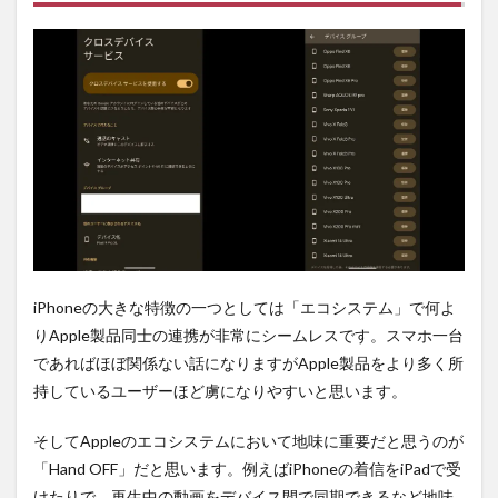
ービ
スの
配信
開
始。
2
今後
は同
期が
重要
に。
3
PR)
購入
iPhoneの大きな特徴の一つとしては「エコシステム」で何よ
は待
りApple製品同士の連携が非常にシームレスです。スマホ一台
ち時
間不
であればほぼ関係ない話になりますがApple製品をより多く所
要の
持しているユーザーほど虜になりやすいと思います。
オン
ライ
ンシ
そしてAppleのエコシステムにおいて地味に重要だと思うのが
ョッ
「Hand OFF」だと思います。例えばiPhoneの着信をiPadで受
プが
けたりで、再生中の動画をデバイス間で同期できるなど地味