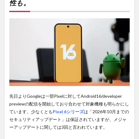
性も。
性も。
2
Google
Tensor
のお
陰？
3
PR)
購入
は待
ち時
間・
手数
料不
要の
オン
先日よりGoogleは一部Pixelに対してAndroid16/developer
ライ
previewの配信を開始しており合わせて対象機種も明らかにし
ンシ
ョッ
ています。少なくとも
Pixel 6シリーズ
は「2026年10月までの
プが
セキュリティアップデート」は保証されていますが、メジャ
おす
ーアップデートに関しては3回と言われています。
す
め！