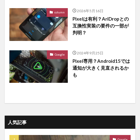
2026年5月16日
column
Pixelは有利？AriDropとの
互換性実装の要件の一部が
判明？
2024年9月25日
Google
Pixel専用？Android15では
通知が大きく見直されるか
も
人気記事
Google