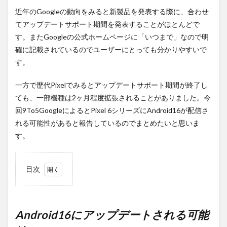
近年のGoogleの動向をみると新製品を発表する際に、合わせ
てアップデートサポート期間を発表することがほとんどで
す。またGoogleの公式ホームページに「いつまで」なので明
確に記載されているのでユーザーにとっても分かりやすいで
す。
一方で歴代Pixelでみるとアップデートサポート期間が終了し
ても、一部機種は2ヶ月程度拡張されることがありました。今
回9To5GoogleによるとPixel 6シリーズにAndroid16が配信さ
れる可能性があると報告しているのでまとめたいと思いま
す。
目次
1
Android16
にアップ
デートさ
Android16にアップデートされる可能
れる可能