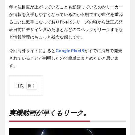
年々注目度が上がっていることも影響しているのかリーカー
が情報を入手しやすくなっているのか不明ですが世代を重ね
るごとに派手になっておりPixel 6シリーズの頃からは正式発
表日前にデザイン含めたほとんどのスペックがリークするな
ど情報管理はちょっと残念な感じです。
今回海外サイトによると
Google Pixel 9
がすでに海外で発売
されていることが判明したので簡単にまとめたいと思いま
す。
目次
1
実機
動画
が早
実機動画が早くもリーク。
くも
リー
ク。