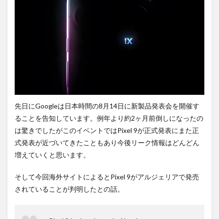
2
カラ
バリ
と容
量構
成。
3
発売
日も
割と
近
先日にGoogleは日本時間の8月14日に新製品発表会を開催す
い？
ることを告知しています。例年より約2ヶ月前倒しになったの
4
は驚きでしたがこのイベントではPixel 9が正式発表にまた正
まと
め。
式発表が近づいてきたこともあり今後リーク情報はどんどん
増えていくと思います。
5
PR)
購入
そして今回海外サイトによるとPixel 9がアルジェリアで発売
は待
されていることが判明したとの話。
ち時
間・
手数