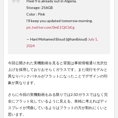
料不
Pixel 9 is already out in Algeria.
要の
Storage: 256GB
オン
Color : Pink
ライ
ンシ
I’ll keep you updated tomorrow morning.
ョッ
pic.twitter.com/0mE1QlCbEg
プが
おす
す
— Hani Mohamed Bioud (@hanibioud)
July 1,
め！
2024
今回公開された実機動画を見ると背面は事前情報通り光沢仕
上げを採用しておりおそらくガラスです。また現行モデルと
異なりバックパネルがフラットになったことでデザインの印
象が異なります。
さらに今回の実機動画をみる限りでは2.5Dガラスではなく完
全にフラット化しているように見える。単純に考えればディ
スプレイが湾曲しているよりはフラットの方が割れにくいと
思います。