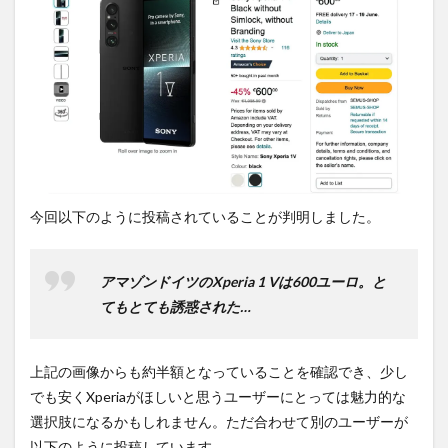
購入
は待
ち時
間・
手数
料不
要の
オン
ライ
ンシ
ョッ
プが
今回以下のように投稿されていることが判明しました。
おす
す
め！
アマゾンドイツのXperia 1 Vは600ユーロ。と
てもとても誘惑された…
上記の画像からも約半額となっていることを確認でき、少し
でも安くXperiaがほしいと思うユーザーにとっては魅力的な
選択肢になるかもしれません。ただ合わせて別のユーザーが
以下のように投稿しています。