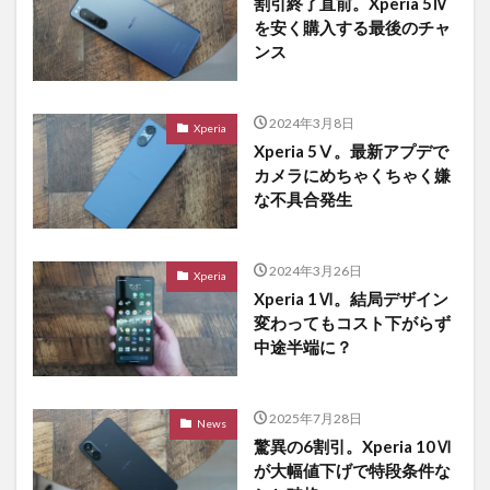
割引終了直前。Xperia 5Ⅳ
を安く購入する最後のチャ
ンス
2024年3月8日
Xperia
Xperia 5Ⅴ。最新アプデで
カメラにめちゃくちゃく嫌
な不具合発生
2024年3月26日
Xperia
Xperia 1Ⅵ。結局デザイン
変わってもコスト下がらず
中途半端に？
2025年7月28日
News
驚異の6割引。Xperia 10Ⅵ
が大幅値下げで特段条件な