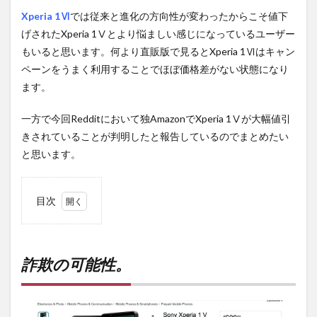
Xperia 1Ⅵ
では従来と進化の方向性が変わったからこそ値下
げされたXperia 1Ⅴとより悩ましい感じになっているユーザー
もいると思います。何より直販版で見るとXperia 1Ⅵはキャン
ペーンをうまく利用することでほぼ価格差がない状態になり
ます。
一方で今回Redditにおいて独AmazonでXperia 1Ⅴが大幅値引
きされていることが判明したと報告しているのでまとめたい
と思います。
目次
1
詐欺
の可
能
詐欺の可能性。
性。
2
PR)