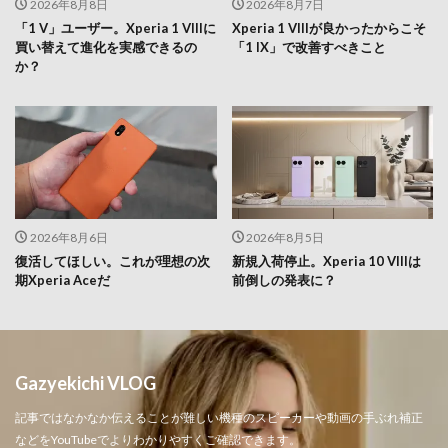
2026年8月8日
2026年8月7日
「1 V」ユーザー。Xperia 1 VIIIに
Xperia 1 VIIIが良かったからこそ
買い替えて進化を実感できるの
「1 IX」で改善すべきこと
か？
2026年8月6日
2026年8月5日
復活してほしい。これが理想の次
新規入荷停止。Xperia 10 VIIIは
期Xperia Aceだ
前倒しの発表に？
Gazyekichi VLOG
記事ではなかなか伝えることが難しい機種のスピーカーや動画の手ぶれ補正
などをYouTubeでよりわかりやすくご確認できます。