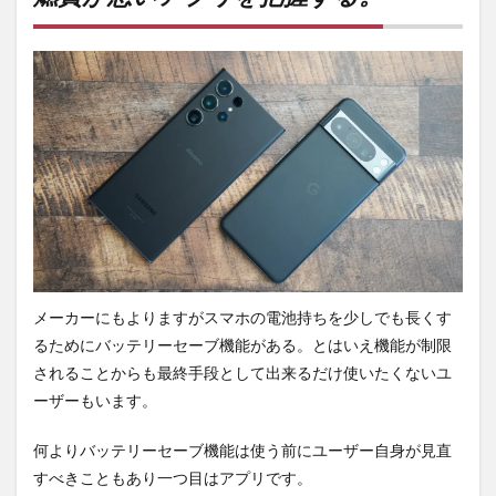
プリ
を把
握す
る。
2
Google
関連の
同期を
オフに
する。
3
放電
の重
要
メーカーにもよりますがスマホの電池持ちを少しでも長くす
性。
るためにバッテリーセーブ機能がある。とはいえ機能が制限
4
されることからも最終手段として出来るだけ使いたくないユ
Android14
へアップ
ーザーもいます。
デート。
何よりバッテリーセーブ機能は使う前にユーザー自身が見直
5
サイ
すべきこともあり一つ目はアプリです。
ドロ