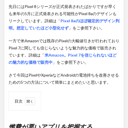
先日にはPixel 8シリーズが正式発表されたばかりですが早く
も来年の5月に正式発表される可能性がPixel 8aのデザインも
リークしています。詳細は「
Pixel 8aのほぼ確定的デザイン判
明。想定していたほど小型化せず
」をご参照下さい。
一方で米Amazonでは既存のPixelの大幅値引きが行われており
Pixel 7に関しても信じらないような魅力的な価格で販売され
ています。詳細は「
米Amazon。Pixel 7を信じられないほど
の魅力的な価格で販売中
」をご参照下さい。
さて今回はPixelやXperiaなどAndroidの電池持ちを改善させる
ための5つの方法について簡単にまとめたいと思います。
目次
1
燃費
が悪
いア
燃費が悪いアプリを把握する。