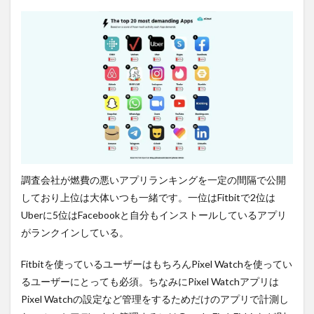
ーデ
ィン
グを
しな
い。
6
まと
め。
7
PR)
購入
は待
調査会社が燃費の悪いアプリランキングを一定の間隔で公開
ち時
しており上位は大体いつも一緒です。一位はFitbitで2位は
間・
手数
Uberに5位はFacebookと自分もインストールしているアプリ
料不
がランクインしている。
要の
オン
ライ
Fitbitを使っているユーザーはもちろんPixel Watchを使ってい
ンシ
るユーザーにとっても必須。ちなみにPixel Watchアプリは
ョッ
Pixel Watchの設定など管理をするためだけのアプリで計測し
プが
おす