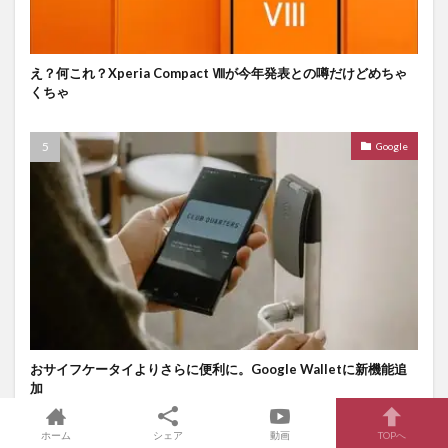
え？何これ？Xperia Compact Ⅷが今年発表との噂だけどめちゃ
くちゃ
Google
おサイフケータイよりさらに便利に。Google Walletに新機能追
加
ホーム
シェア
動画
TOPへ