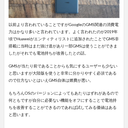
以前より言われていることですがGoogleのGMS関連の消費電
力はかなり多いと言われています。よく言われたのが2019年
頃でHuaweiがエンティティリストに追加されたことでGMS非
搭載に当時はまだ抜け道があり一部GMSは使うことができま
したがそれでも電池持ちが改善したとの話。
GMSが当たり前であることからも気にするユーザーも少ない
と思いますが大陸版を使うと非常に分かりやすく必須である
ので仕方ないとはいえGMS自体は燃費が悪い。
もちろんOSのバージョンによってもあたりはずれがあるので
何ともですが自分に必要ない機能をオフにすることで電池持
ちを改善することができるのであれば試してみる価値はある
と思います。