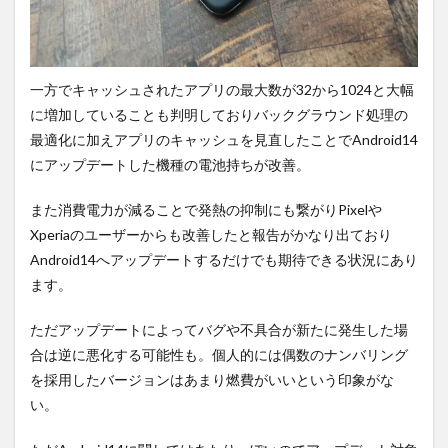
一方でキャッシュされたアプリの最大数が32から1024と大幅
に増加していることも判明しておりバックグラウンド処理の
最適化に加えアプリのキャッシュを見直したことでAndroid14
にアップデートした機種の電池持ちが改善。
また消費電力が減ることで発熱の抑制にも繋がりPixelや
Xperiaのユーザーからも改善したと報告がかなり出ており
Android14へアップデートするだけでも期待できる状況にあり
ます。
ただアップデートによってバグや不具合が新たに発生した場
合は逆に悪化する可能性も。個人的には偶数のナンバリング
を採用したバージョンはあまり燃費がいいという印象がな
い。