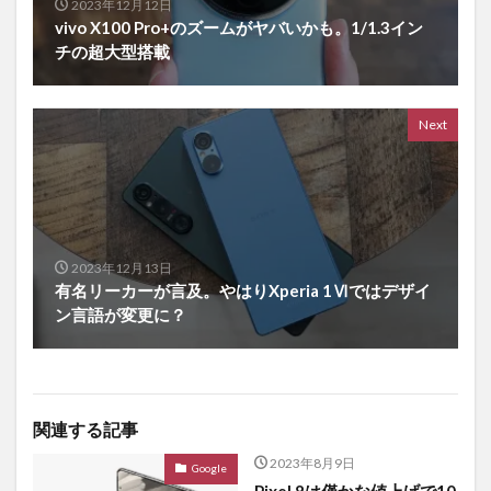
2023年12月12日
vivo X100 Pro+のズームがヤバいかも。1/1.3イン
チの超大型搭載
Next
2023年12月13日
有名リーカーが言及。やはりXperia 1Ⅵではデザイ
ン言語が変更に？
関連する記事
2023年8月9日
Google
Pixel 8は僅かな値上げで10